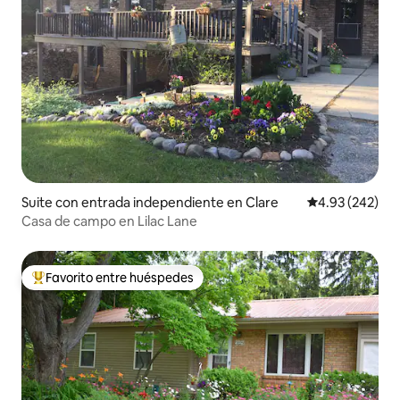
Suite con entrada independiente en Clare
Calificación pr
4.93 (242)
Casa de campo en Lilac Lane
Favorito entre huéspedes
De los mejores en Favorito entre huéspedes