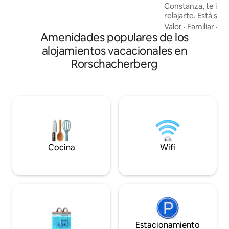
Constanza, te invit
relajarte. Está si
tranquilo y ofrece
Valor
·
Familiar
·
As
Amenidades populares de los
impresionante del 
paraíso para los en
alojamientos vacacionales en
naturaleza y los d
Rorschacherberg
numerosas oportu
senderismo, ciclis
como telesquí cer
trineo. En las ciu
Rorschach, Heiden 
encontrarás una v
de compras y rest
los gustos.
Cocina
Wifi
Estacionamiento