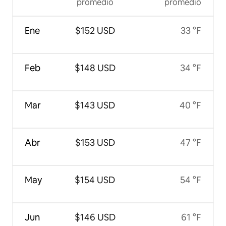
promedio
promedio
Ene
$152 USD
33 °F
Feb
$148 USD
34 °F
Mar
$143 USD
40 °F
Abr
$153 USD
47 °F
May
$154 USD
54 °F
Jun
$146 USD
61 °F