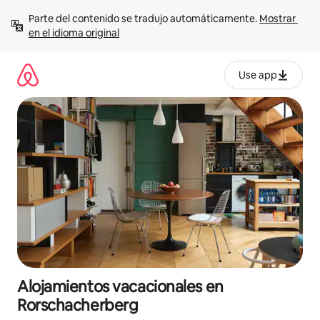
Ir
Parte del contenido se tradujo automáticamente. 
Mostrar 
al
en el idioma original
contenido
Use app
Alojamientos vacacionales en
Rorschacherberg