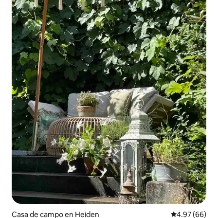
Casa de campo en Heiden
Calificación p
4.97 (66)