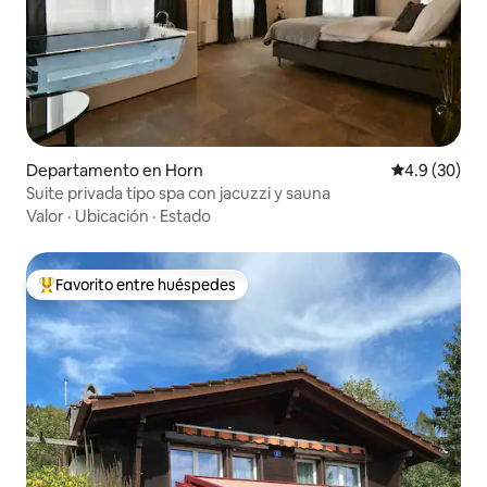
Departamento en Horn
Calificación
4.9 (30)
Suite privada tipo spa con jacuzzi y sauna
Valor
·
Ubicación
·
Estado
Favorito entre huéspedes
De los mejores en Favorito entre huéspedes