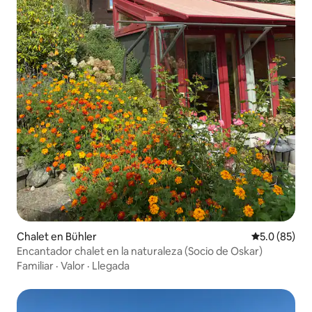
Chalet en Bühler
Calificación
5.0 (85)
Encantador chalet en la naturaleza (Socio de Oskar)
Familiar
·
Valor
·
Llegada