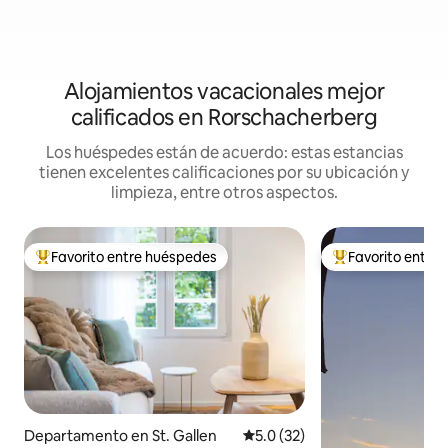
Alojamientos vacacionales mejor
calificados en Rorschacherberg
Los huéspedes están de acuerdo: estas estancias
tienen excelentes calificaciones por su ubicación y
limpieza, entre otros aspectos.
Favorito entre huéspedes
Favorito entre
De los mejores en Favorito entre huéspedes
De los mejores en
Departamento en St. Gallen
Calificación promedio: 5.0 de 
5.0 (32)