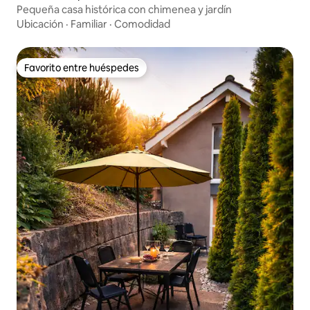
Pequeña casa histórica con chimenea y jardín
Ubicación
·
Familiar
·
Comodidad
Favorito entre huéspedes
Favorito entre huéspedes