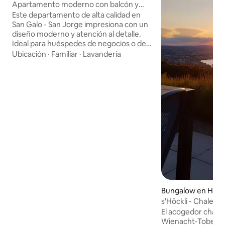
Apartamento moderno con balcón y
estacionamiento/cerca del lago
Este departamento de alta calidad en
San Galo - San Jorge impresiona con un
diseño moderno y atención al detalle.
Ideal para huéspedes de negocios o de
placer. 1 dormitorio, 1 baño, un
Ubicación
·
Familiar
·
Lavandería
comedor/sala de estar abierto con sofá
cama, así como un balcón. El
aparcamiento gratuito en el
establecimiento y el wifi de alta
velocidad hacen que el apartamento sea
especialmente atractivo para viajeros de
negocios y huéspedes de larga estancia.
Un lago cercano y la parada de autobús
justo enfrente del apartamento
proporcionan comodidad y conexiones
ideales.
Bungalow en Heid
s'Höckli - Chalet 
al lago
El acogedor chalet
Wienacht-Tobel, en