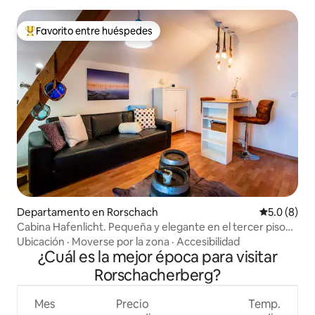
Favorito entre huéspedes
De los mejores en Favorito entre huéspedes
Departamento en Rorschach
Calificació
5.0 (8)
Cabina Hafenlicht. Pequeña y elegante en el tercer piso
sin elevador.
Ubicación
·
Moverse por la zona
·
Accesibilidad
¿Cuál es la mejor época para visitar
Rorschacherberg?
Mes
Precio
Temp.