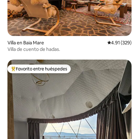
Villa en Baia Mare
Calificación p
4.91 (329)
Villa de cuento de hadas.
Favorito entre huéspedes
De los mejores en Favorito entre huéspedes