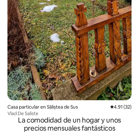
Casa particular en Săliștea de Sus
Calificación 
4.91 (32)
Vlad De Saliste
La comodidad de un hogar y unos
precios mensuales fantásticos