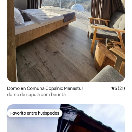
Domo en Comuna Copalnic Manastur
Calificaci
5 (21)
domo de cúpula dom berinta
Favorito entre huéspedes
Favorito entre huéspedes