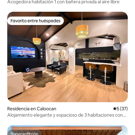
Acogedora habitación 1 con bañera privada al aire libre
Favorito entre huéspedes
Favorito entre huéspedes
Residencia en Caloocan
Calificaci
5 (37)
Alojamiento elegante y espacioso de 3 habitaciones con
wifi rápido
Superanfitrión