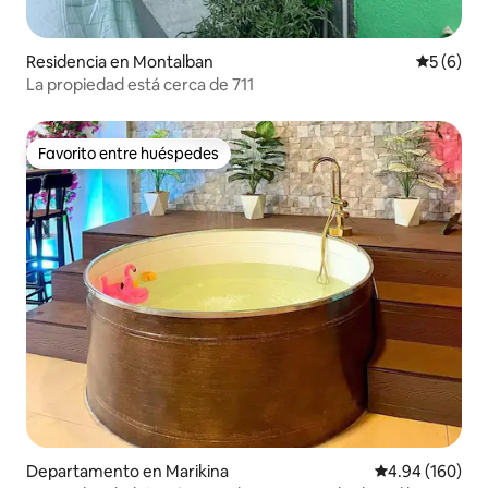
Residencia en Montalban
Calificac
5 (6)
La propiedad está cerca de 711
Favorito entre huéspedes
Favorito entre huéspedes
Departamento en Marikina
Calificación pr
4.94 (160)