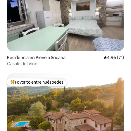
Residencia en Pieve a Socana
Calificación 
4.96 (71)
Casale del Vino
Favorito entre huéspedes
De los mejores en Favorito entre huéspedes