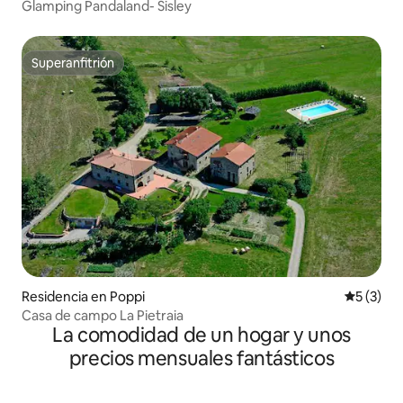
Glamping Pandaland- Sisley
Superanfitrión
Superanfitrión
Residencia en Poppi
Calificac
5 (3)
Casa de campo La Pietraia
La comodidad de un hogar y unos
precios mensuales fantásticos