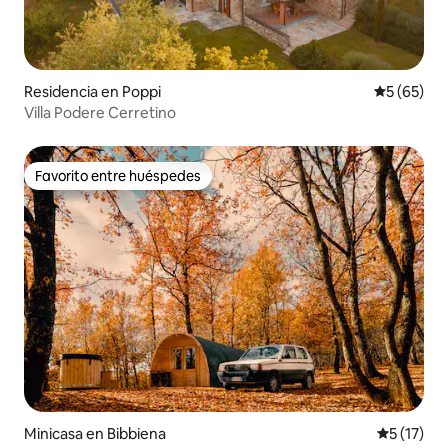
Residencia en Poppi
Calificaci
5 (65)
Villa Podere Cerretino
Favorito entre huéspedes
Favorito entre huéspedes
Minicasa en Bibbiena
Calificaci
5 (17)