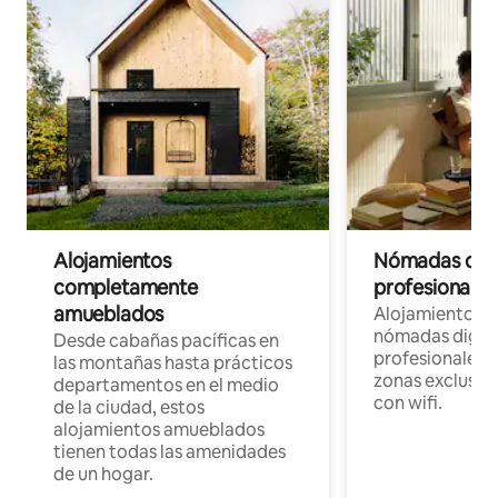
Alojamientos
Nómadas digit
completamente
profesionales 
amueblados
Alojamientos 
nómadas digita
Desde cabañas pacíficas en
profesionales d
las montañas hasta prácticos
zonas exclusiva
departamentos en el medio
con wifi.
de la ciudad, estos
alojamientos amueblados
tienen todas las amenidades
de un hogar.