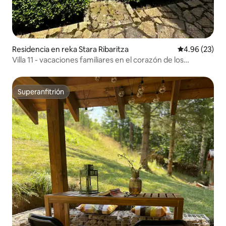
Residencia en reka Stara Ribaritza
Calificación p
4.96 (23)
Villa 11 - vacaciones familiares en el corazón de los
Balcanes
Superanfitrión
Superanfitrión