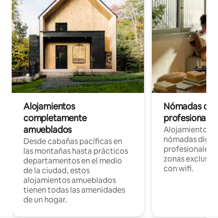
Alojamientos
Nómadas digit
completamente
profesionales 
amueblados
Alojamientos 
nómadas digita
Desde cabañas pacíficas en
profesionales d
las montañas hasta prácticos
zonas exclusiva
departamentos en el medio
con wifi.
de la ciudad, estos
alojamientos amueblados
tienen todas las amenidades
de un hogar.