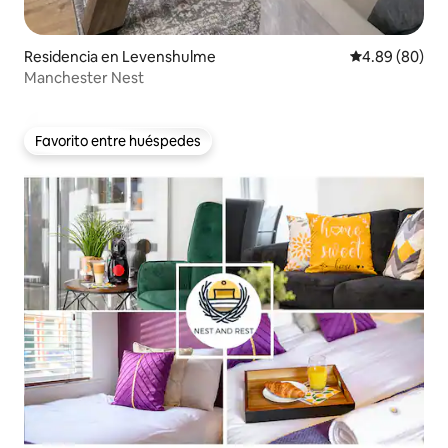
Residencia en Levenshulme
Calificación p
4.89 (80)
Manchester Nest
Favorito entre huéspedes
Favorito entre huéspedes