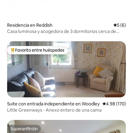
Residencia en Reddish
Calificac
5 (6)
Casa luminosa y acogedora de 3 dormitorios cerca de
Manchester
Favorito entre huéspedes
De los mejores en Favorito entre huéspedes
Suite con entrada independiente en Woodley
Calificación pr
4.98 (170)
Little Greenways - Anexo entero de una cama
Superanfitrión
Superanfitrión