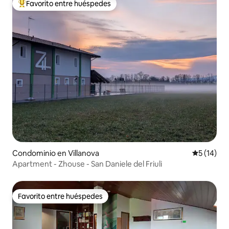
Favorito entre huéspedes
De los mejores en Favorito entre huéspedes
Condominio en Villanova
Calificaci
5 (14)
Apartment - Zhouse - San Daniele del Friuli
Favorito entre huéspedes
Favorito entre huéspedes