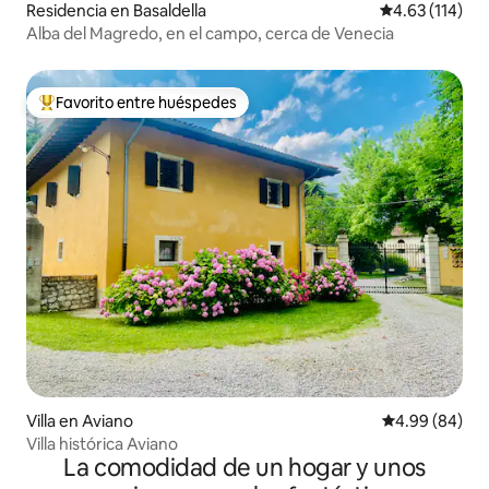
Residencia en Basaldella
Calificación p
4.63 (114)
Alba del Magredo, en el campo, cerca de Venecia
Favorito entre huéspedes
De los mejores en Favorito entre huéspedes
Villa en Aviano
Calificación p
4.99 (84)
Villa histórica Aviano
La comodidad de un hogar y unos