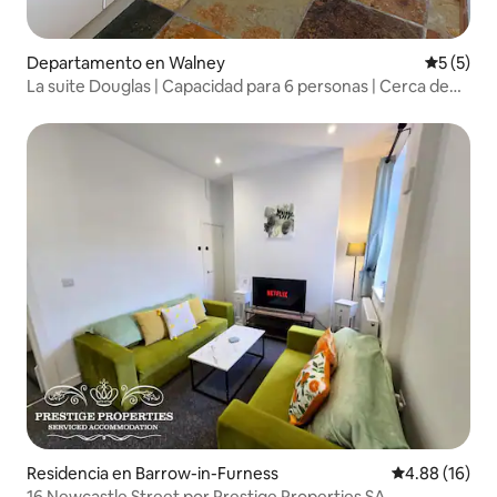
Departamento en Walney
Calificac
5 (5)
La suite Douglas | Capacidad para 6 personas | Cerca de
BAE Systems
Residencia en Barrow-in-Furness
Calificación 
4.88 (16)
16 Newcastle Street por Prestige Properties SA