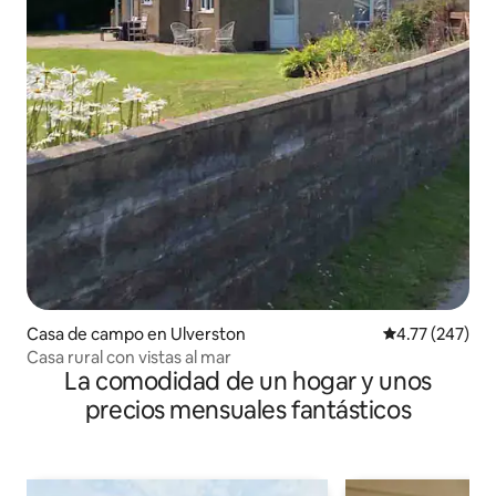
Casa de campo en Ulverston
Calificación p
4.77 (247)
Casa rural con vistas al mar
La comodidad de un hogar y unos
precios mensuales fantásticos