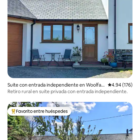
Suite con entrada independiente en Woolfar
Calificación pr
4.94 (176)
disworthy
Retiro rural en suite privada con entrada independiente.
Favorito entre huéspedes
De los mejores en Favorito entre huéspedes