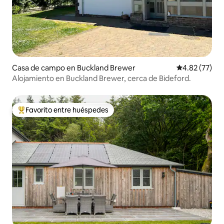
Casa de campo en Buckland Brewer
Calificación 
4.82 (77)
Alojamiento en Buckland Brewer, cerca de Bideford.
Favorito entre huéspedes
De los mejores en Favorito entre huéspedes