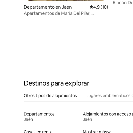
coste extra.
Rincón De
Departamento en Jaén
Calificación promedio
4.9 (10)
Centrico
Apartamentos de Maria Del Pilar,
Apartamento la p.
Destinos para explorar
Otros tipos de alojamientos
Lugares emblemáticos 
Departamentos
Jaén
Jaén
Casas en renta
Mostrar más