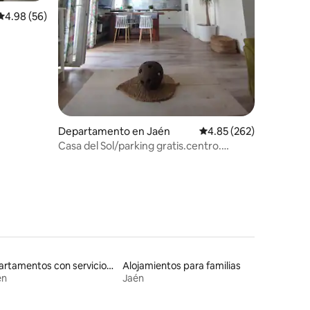
Calificación promedio: 4.98 de 5; 56 evaluaciones
4.98 (56)
Departamento en Jaén
Calificación promedio: 
4.85 (262)
Casa del Sol/parking gratis.centro.
climatizado
Apartamentos con servicios incluidos vacacionales
Alojamientos para familias
én
Jaén