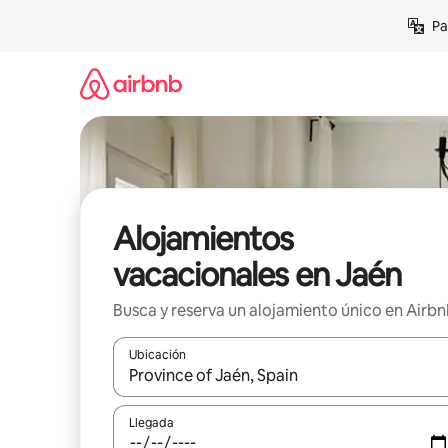
Ir
Pa
al
contenido
Alojamientos
vacacionales en Jaén
Busca y reserva un alojamiento único en Airb
Ubicación
Cuando los resultados estén disponibles, podrás na
Llegada