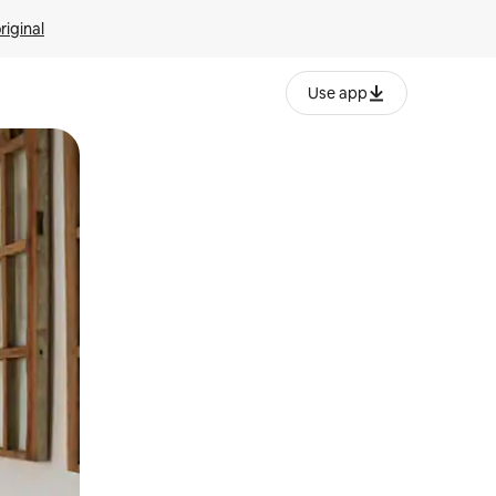
riginal
Use app
ien tocando y deslizando la pantalla.