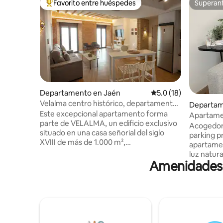
Favorito entre huéspedes
Superanf
De los mejores en Favorito entre huéspedes
Superanf
Departamento en Jaén
Calificación promedio
5.0 (18)
Velalma centro histórico, departamento
Departam
familiar 12
Este excepcional apartamento forma
Apartamen
parte de VELALMA, un edificio exclusivo
Apartam..
Acogedor 
situado en una casa señorial del siglo
parking privad
XVIII de más de 1.000 m²,
apartamen
completamente rehabilitada y adaptada
luz natura
como complejo de apartamentos
Amenidades p
turismo o
turísticos, a solo 20 metros de la Catedral
reciente
de Jaén. Queremos que disfrutes de la
con estilo
máxima comodidad junto a tus familiares
pensado 
o amigos en un espacio único que
tranquili
combina historia, diseño y confort. El
que te si
apartamento ofrece una cocina
primer momento. Am