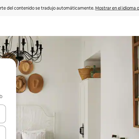
rte del contenido se tradujo automáticamente. 
Mostrar en el idioma o
nb
vegar usando las teclas de las flechas hacia arriba y hacia abajo, o b