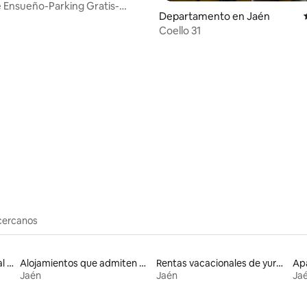
 Ensueño-Parking Gratis-
: 4.9 de 5; 10 evaluaciones
Departamento en Jaén
Coello 31
cercanos
Alojamientos con acceso al lago
Alojamientos que admiten mascotas
Rentas vacacionales de yurtas con jacuzzi
Jaén
Jaén
Ja