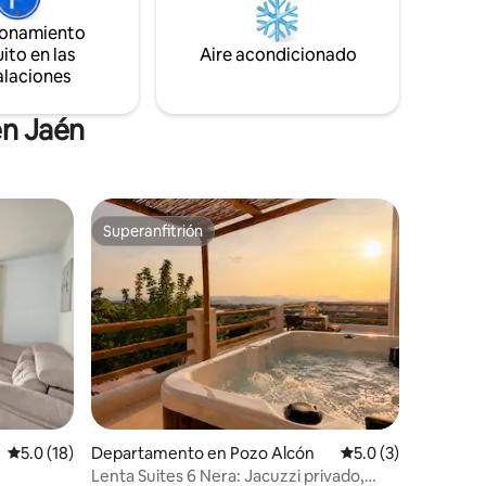
con grifos termostáticos.
ionamiento
ito en las
Aire acondicionado
alaciones
en Jaén
Superanfitrión
Superanfitrión
Calificación promedio: 5.0 de 5; 18 evaluaciones
5.0 (18)
Departamento en Pozo Alcón
Calificación promed
5.0 (3)
Lenta Suites 6 Nera: Jacuzzi privado,