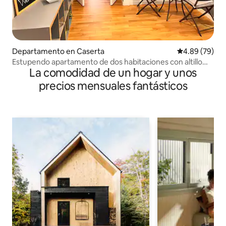
Departamento en Caserta
Calificación p
4.89 (79)
Estupendo apartamento de dos habitaciones con altillo
La comodidad de un hogar y unos
cerca del Palacio Real
precios mensuales fantásticos