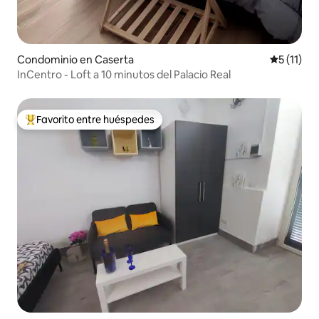
Condominio en Caserta
Calificaci
5 (11)
InCentro - Loft a 10 minutos del Palacio Real
Favorito entre huéspedes
De los mejores en Favorito entre huéspedes