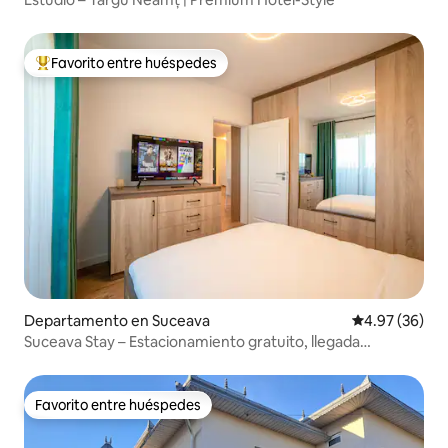
Favorito entre huéspedes
De los mejores en Favorito entre huéspedes
Departamento en Suceava
Calificación p
4.97 (36)
Suceava Stay – Estacionamiento gratuito, llegada
autónoma
Favorito entre huéspedes
Favorito entre huéspedes