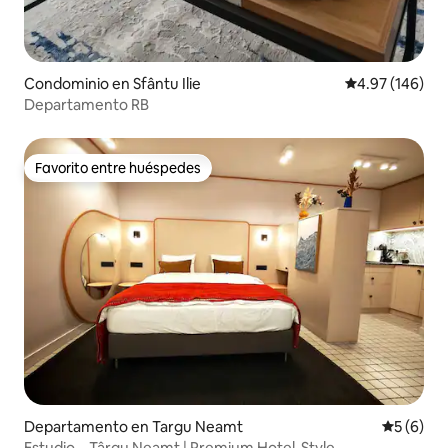
Condominio en Sfântu Ilie
Calificación pr
4.97 (146)
Departamento RB
Favorito entre huéspedes
Favorito entre huéspedes
Departamento en Targu Neamt
Calificac
5 (6)
Estudio – Târgu Neamț | Premium Hotel-Style