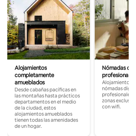
Alojamientos
Nómadas digit
completamente
profesionales 
amueblados
Alojamientos 
nómadas digita
Desde cabañas pacíficas en
profesionales d
las montañas hasta prácticos
zonas exclusiva
departamentos en el medio
con wifi.
de la ciudad, estos
alojamientos amueblados
tienen todas las amenidades
de un hogar.