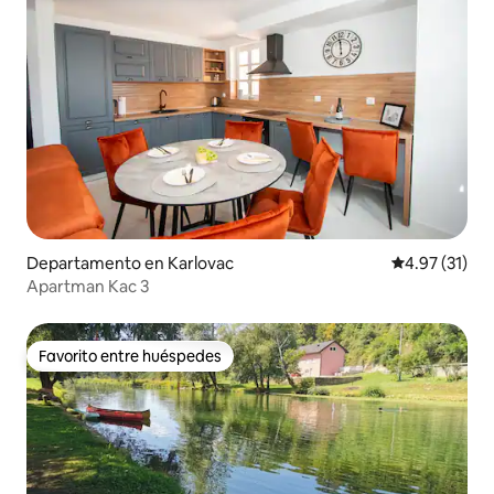
Departamento en Karlovac
Calificación 
4.97 (31)
Apartman Kac 3
Favorito entre huéspedes
Favorito entre huéspedes