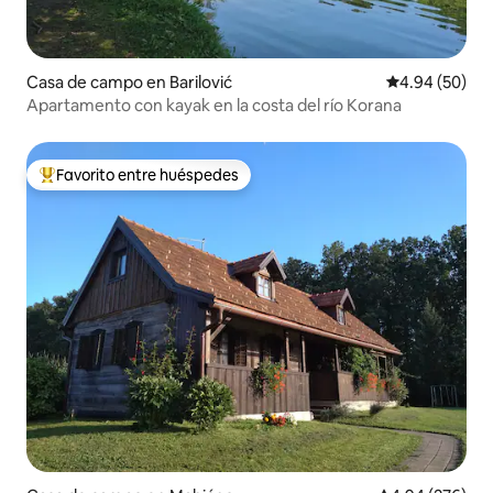
Casa de campo en Barilović
Calificación p
4.94 (50)
Apartamento con kayak en la costa del río Korana
Favorito entre huéspedes
De los mejores en Favorito entre huéspedes