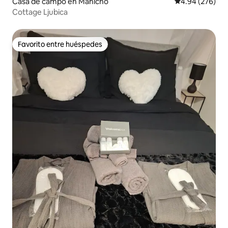
Casa de campo en Mahićno
Calificación pr
4.94 (276)
Cottage Ljubica
Favorito entre huéspedes
Favorito entre huéspedes