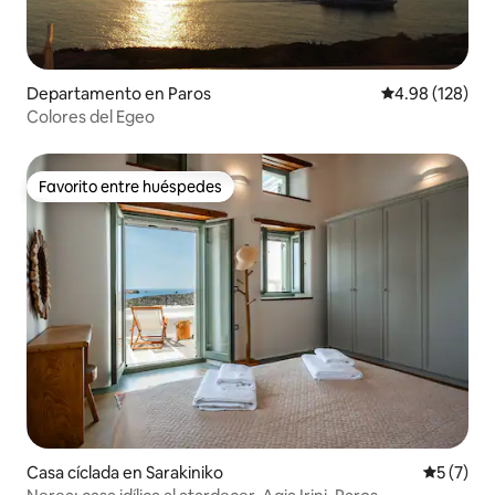
Departamento en Paros
Calificación pr
4.98 (128)
Colores del Egeo
Favorito entre huéspedes
Favorito entre huéspedes
Casa cíclada en Sarakiniko
Calificac
5 (7)