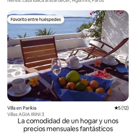
Nerea: casa idílica al atardecer, Agia Irini, Paros
Favorito entre huéspedes
Favorito entre huéspedes
Villa en Parikia
Calificaci
5 (12)
Villas AGIA IRINI 3
La comodidad de un hogar y unos
precios mensuales fantásticos