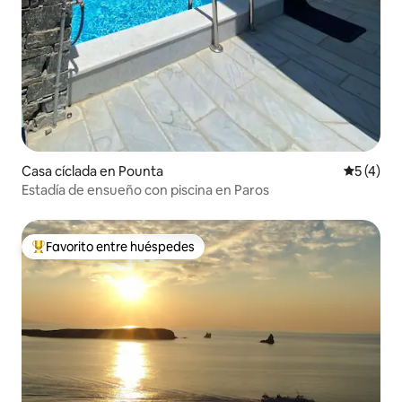
Casa cíclada en Pounta
Calificac
5 (4)
Estadía de ensueño con piscina en Paros
Favorito entre huéspedes
De los mejores en Favorito entre huéspedes