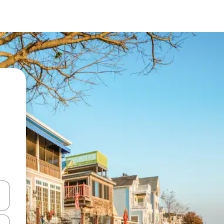
vegar usando las teclas de las flechas hacia arriba y hacia abajo, o b