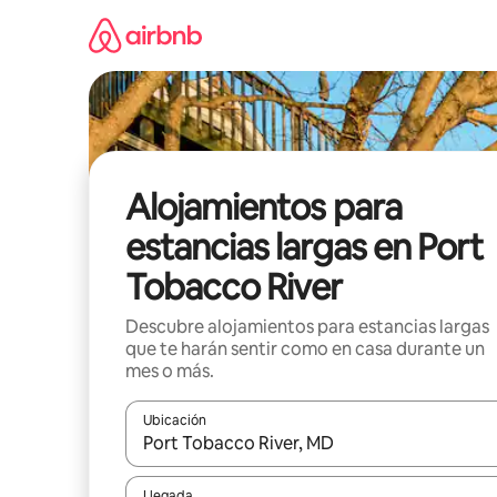
Ir
al
contenido
Alojamientos para
estancias largas en Port
Tobacco River
Descubre alojamientos para estancias largas
que te harán sentir como en casa durante un
mes o más.
Ubicación
Cuando los resultados estén disponibles, podrás na
Llegada