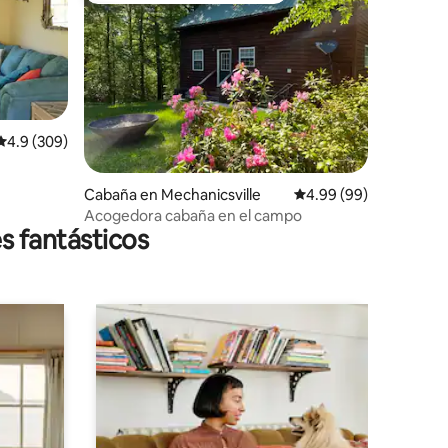
Calificación promedio: 4.9 de 5; 309 evaluaciones
4.9 (309)
iones
Cabaña en Mechanicsville
Calificación promedio:
4.99 (99)
Acogedora cabaña en el campo
s fantásticos