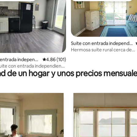
Suite con entrada independie
nte en La Plata
Hermosa suite rural cerca de
io: 5 de 5; 18 evaluaciones
Washington, D.C.
 entrada independi
Calificación promedio: 4.86 de 5; 101 evaluac
4.86 (101)
, Waldorf
uite con entrada independiente
 de un hogar y unos precios mensuale
itorio