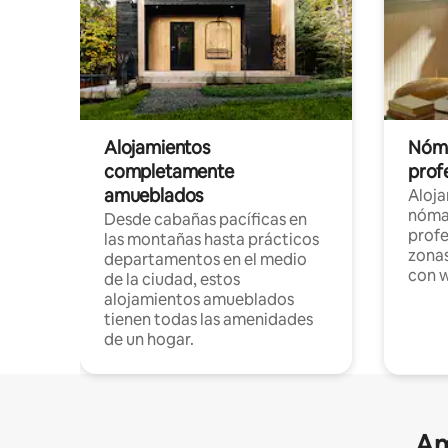
Alojamientos
Nóma
completamente
profe
amueblados
Aloj
nómad
Desde cabañas pacíficas en
profe
las montañas hasta prácticos
zonas
departamentos en el medio
con w
de la ciudad, estos
alojamientos amueblados
tienen todas las amenidades
de un hogar.
Am