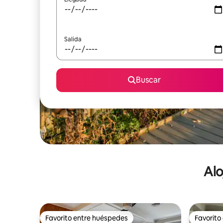
Salida
Buscar
Alo
Favorito entre huéspedes
Favorito
Favorito entre huéspedes
Favorito