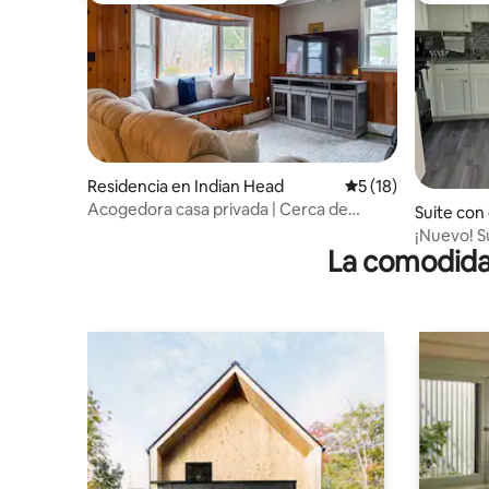
Residencia en Indian Head
Calificación promed
5 (18)
Acogedora casa privada | Cerca de
Suite con
Washington D. C. y de bases militares
ente en 6
¡Nuevo! S
La comodidad
de 1 dorm