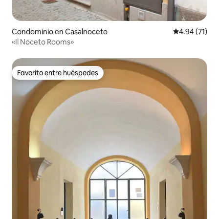
Condominio en Casalnoceto
Calificación 
4.94 (71)
«Il Noceto Rooms»
Favorito entre huéspedes
Favorito entre huéspedes