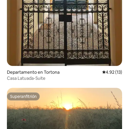
Departamento en Tortona
Calificación 
4.92 (13)
Casa Latuada-Suite
Superanfitrión
Superanfitrión