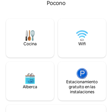
después de que el GPS se vaya. *El área
Pocono
encantador y rústic
de estacionamiento da la vuelta. *Baño
cabaña. Esta espec
completo *Cocina: combinación de
acres se encuentr
horno de convección/ freidora de aire/
reserva de tierras 
microondas, Keurig, tostadora,
dentro de un oasis
frigorífico debajo del
la ciudad de Nueva
mostrador/congelador pequeño. *Loft
ambiente verdade
con cama tamaño queen. * Futón doble
perfecto para aqu
*Ollas, sartenes, utensilios * Servicio de
escapada rejuvene
Cocina
Wifi
mesa para 4 personas. *Juegos, libros
Estacionamiento
Alberca
gratuito en las
instalaciones