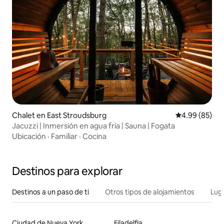
Chalet en East Stroudsburg
Calificación p
4.99 (85)
Jacuzzi | Inmersión en agua fría | Sauna | Fogata
Ubicación
·
Familiar
·
Cocina
Destinos para explorar
Destinos a un paso de ti
Otros tipos de alojamientos
Lug
Ciudad de Nueva York
Filadelfia