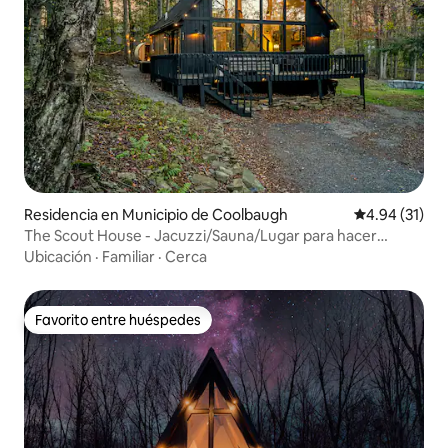
Residencia en Municipio de Coolbaugh
Calificación 
4.94 (31)
The Scout House - Jacuzzi/Sauna/Lugar para hacer
fogata/Proyector
Ubicación
·
Familiar
·
Cerca
Favorito entre huéspedes
Favorito entre huéspedes