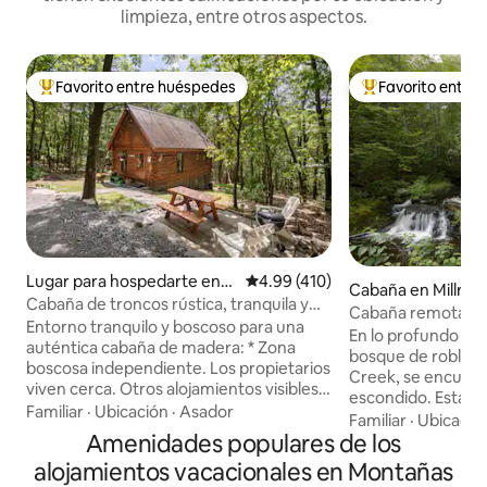
limpieza, entre otros aspectos.
Favorito entre huéspedes
Favorito entre
De los mejores en Favorito entre huéspedes
De los mejores en
Lugar para hospedarte en
Calificación promedio: 4.99 de 5
4.99 (410)
Cabaña en Millrift
Wapwallopen
Cabaña de troncos rústica, tranquila y
Cabaña remota jun
auténtica en el bosque
Entorno tranquilo y boscoso para una
Swiftwater Acres
En lo profundo de
auténtica cabaña de madera: * Zona
bosque de robles, a
boscosa independiente. Los propietarios
Creek, se encuent
viven cerca. Otros alojamientos visibles
escondido. Esta e
en invierno. * 1/2 milla de camino de
Familiar
·
Ubicación
·
Asador
morada más privad
Familiar
·
Ubicació
tierra rural pasa por casas en el camino a
Amenidades populares de los
Situada a pocos me
la cabaña. ¡Por favor, conduce despacio!
cataratas se pued
alojamientos vacacionales en Montañas
*Señales a lo largo de la carretera
desde todas las ha