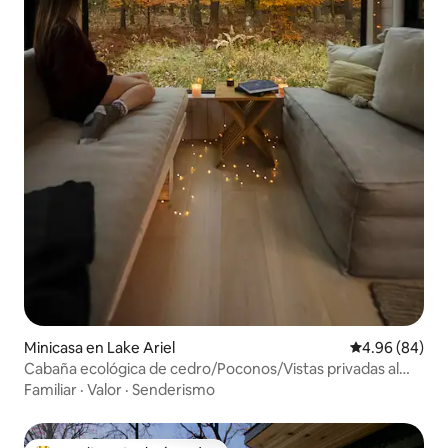
Minicasa en Lake Ariel
Calificación p
4.96 (84)
Cabaña ecológica de cedro/Poconos/Vistas privadas al
bosque
Familiar
·
Valor
·
Senderismo