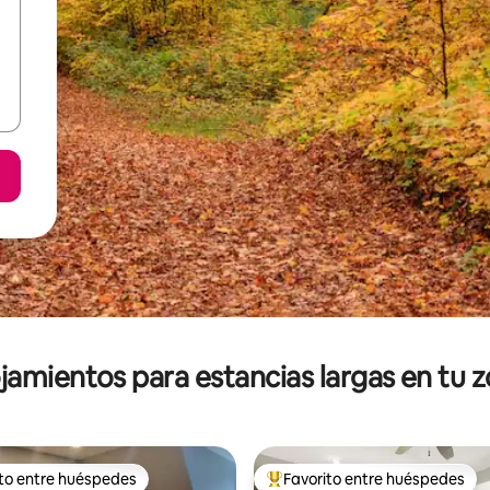
jamientos para estancias largas en tu 
ito entre huéspedes
Favorito entre huéspedes
ejores en Favorito entre huéspedes
De los mejores en Favorito ent