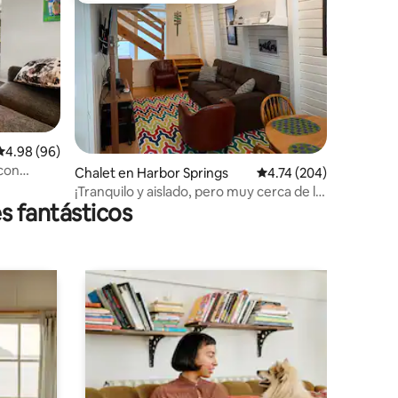
Calificación promedio: 4.98 de 5; 96 evaluaciones
4.98 (96)
 con
iones
Chalet en Harbor Springs
Calificación promedio: 
4.74 (204)
¡Tranquilo y aislado, pero muy cerca de la
s fantásticos
diversión!