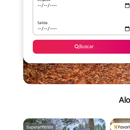
Salida
Buscar
Alo
Superanfitrión
Favor
Superanfitrión
De los m