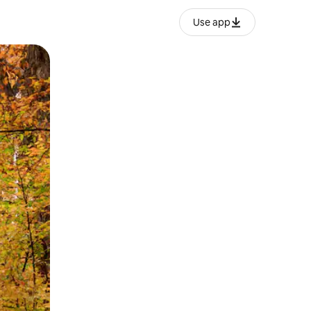
Use app
ien tocando y deslizando la pantalla.