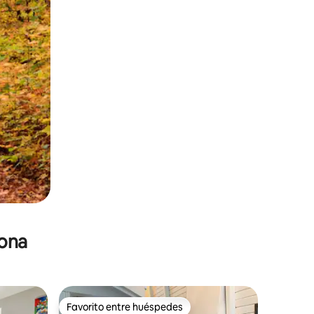
zona
Favorito entre huéspedes
re huéspedes
Favorito entre huéspedes