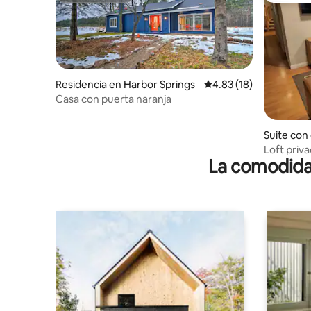
Residencia en Harbor Springs
Calificación promedio:
4.83 (18)
Casa con puerta naranja
Suite con
ente en H
Loft priv
La comodidad
Springs