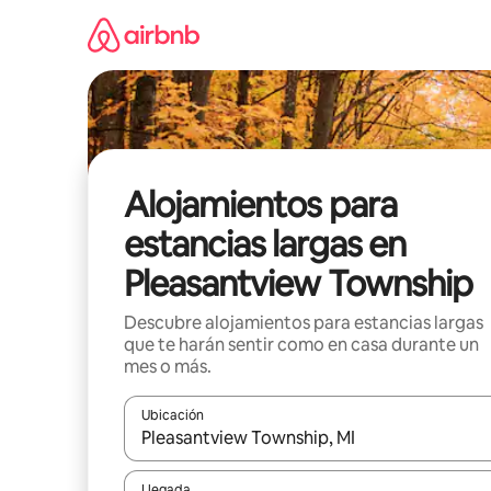
Ir
al
contenido
Alojamientos para
estancias largas en
Pleasantview Township
Descubre alojamientos para estancias largas
que te harán sentir como en casa durante un
mes o más.
Ubicación
Cuando los resultados estén disponibles, podrás na
Llegada