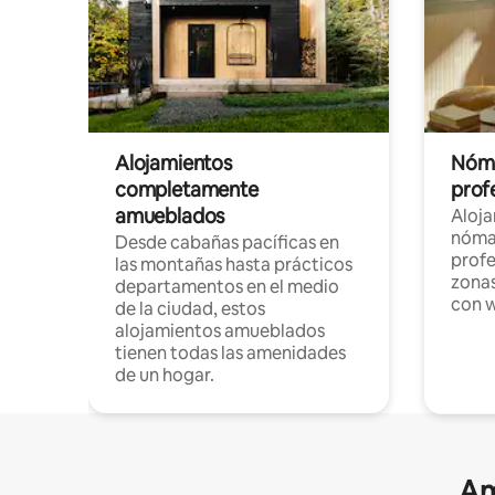
Alojamientos
Nóma
completamente
profe
amueblados
Aloj
nómad
Desde cabañas pacíficas en
profe
las montañas hasta prácticos
zonas
departamentos en el medio
con w
de la ciudad, estos
alojamientos amueblados
tienen todas las amenidades
de un hogar.
Am