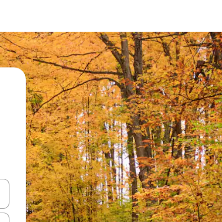
vegar usando las teclas de las flechas hacia arriba y hacia abajo, o b