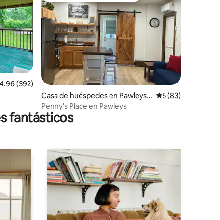
alificación promedio: 4.96 de 5; 392 evaluaciones
4.96 (392)
iones
Casa de huéspedes en Pawleys I
Calificación promed
5 (83)
sland
Penny's Place en Pawleys
s fantásticos