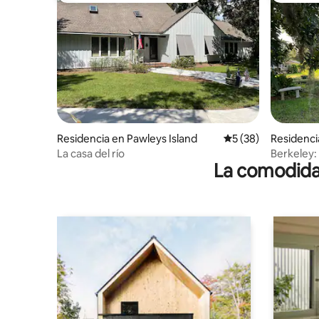
Residencia en Pawleys Island
Calificación promed
5 (38)
Residencia
La casa del río
Berkeley: 
La comodidad
suelo, pas