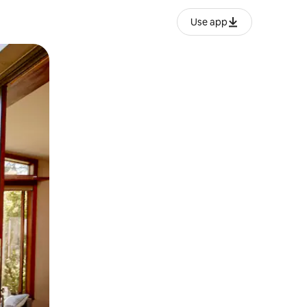
Use app
ien tocando y deslizando la pantalla.