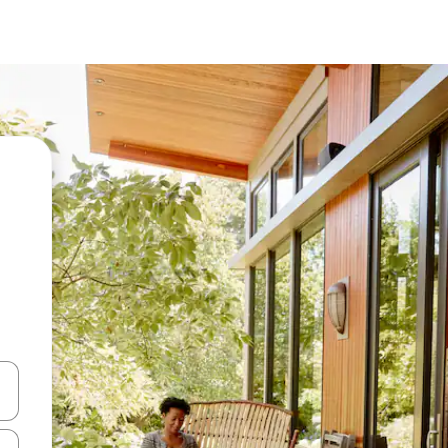
vegar usando las teclas de las flechas hacia arriba y hacia abajo, o b