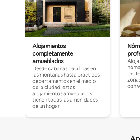
Alojamientos
Nóma
completamente
profe
amueblados
Aloj
nómad
Desde cabañas pacíficas en
profe
las montañas hasta prácticos
zonas
departamentos en el medio
con w
de la ciudad, estos
alojamientos amueblados
tienen todas las amenidades
de un hogar.
Am