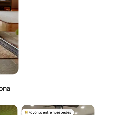
zona
Favorito entre huéspedes
re huéspedes
De los mejores en Favorito entre huéspedes