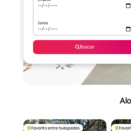
Salida
Buscar
Alo
Favorito entre huéspedes
Favor
De los mejores en Favorito entre huéspedes
De los m