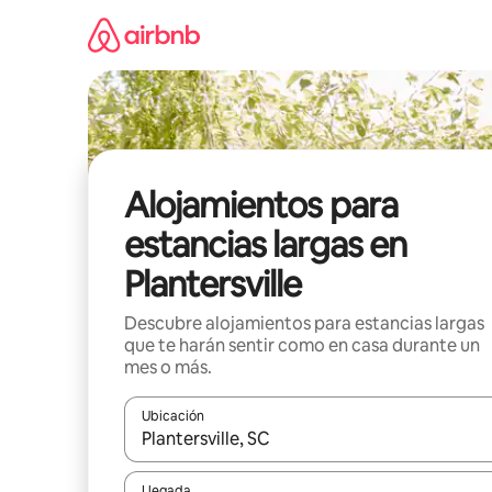
Ir
al
contenido
Alojamientos para
estancias largas en
Plantersville
Descubre alojamientos para estancias largas
que te harán sentir como en casa durante un
mes o más.
Ubicación
Cuando los resultados estén disponibles, podrás na
Llegada