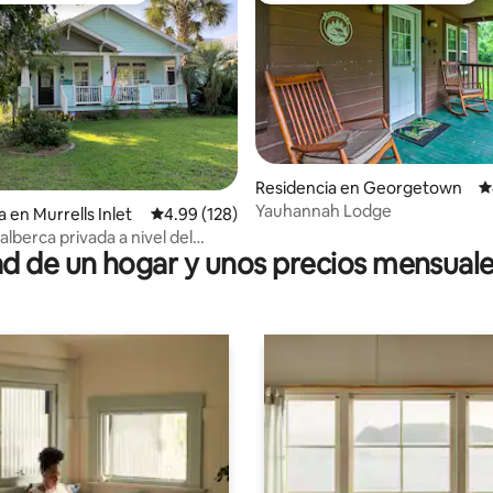
Residencia en Georgetown
C
Yauhannah Lodge
io: 5 de 5; 38 evaluaciones
 en Murrells Inlet
Calificación promedio: 4.99 de 5; 128 evaluac
4.99 (128)
alberca privada a nivel del
 de un hogar y unos precios mensuale
e de playa incluido