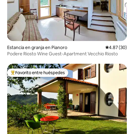
Estancia en granja en Pianoro
Calificación p
4.87 (30)
Podere Riosto Wine Guest-Apartment Vecchio Riosto
Favorito entre huéspedes
De los mejores en Favorito entre huéspedes