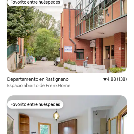
Favorito entre huéspedes
Favorito entre huéspedes
Departamento en Rastignano
Calificación pr
4.88 (138)
Espacio abierto de FrenkHome
Favorito entre huéspedes
Favorito entre huéspedes