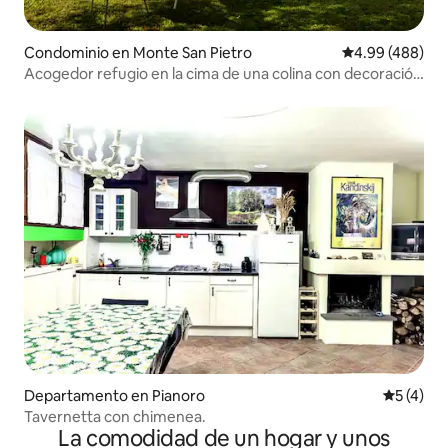
Condominio en Monte San Pietro
Calificación pr
4.99 (488)
Acogedor refugio en la cima de una colina con decoración
de mediados de siglo y aire acondicionado en toda la casa
Departamento en Pianoro
Calificac
5 (4)
Tavernetta con chimenea.
La comodidad de un hogar y unos