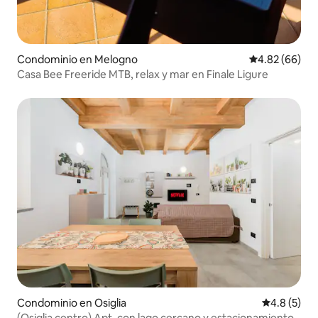
Condominio en Melogno
Calificación p
4.82 (66)
Casa Bee Freeride MTB, relax y mar en Finale Ligure
Condominio en Osiglia
Calificació
4.8 (5)
(Osiglia centro) Apt. con lago cercano y estacionamiento