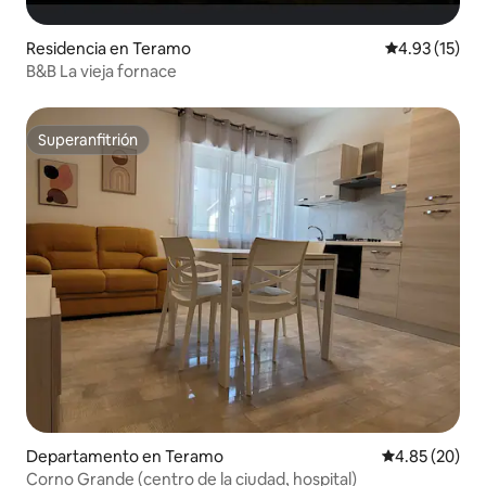
Residencia en Teramo
Calificación 
4.93 (15)
B&B La vieja fornace
Superanfitrión
Superanfitrión
Departamento en Teramo
Calificación p
4.85 (20)
Corno Grande (centro de la ciudad, hospital)