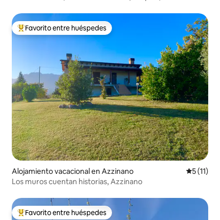
Favorito entre huéspedes
De los mejores en Favorito entre huéspedes
Alojamiento vacacional en Azzinano
Calificaci
5 (11)
Los muros cuentan historias, Azzinano
Favorito entre huéspedes
De los mejores en Favorito entre huéspedes