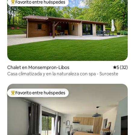
Favorito entre huéspedes
De los mejores en Favorito entre huéspedes
Chalet en Monsempron-Libos
Calificaci
5 (32)
Casa climatizada y en la naturaleza con spa - Suroeste
Favorito entre huéspedes
De los mejores en Favorito entre huéspedes