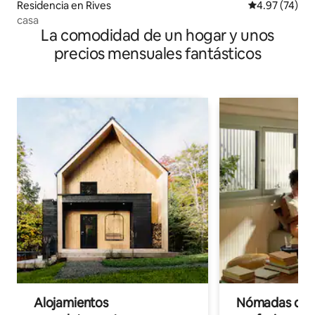
Residencia en Rives
Calificación 
4.97 (74)
casa
La comodidad de un hogar y unos
precios mensuales fantásticos
Alojamientos
Nómadas digit