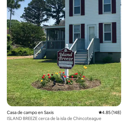
Casa de campo en Saxis
Calificación pr
4.85 (148)
ISLAND BREEZE cerca de la isla de Chincoteague