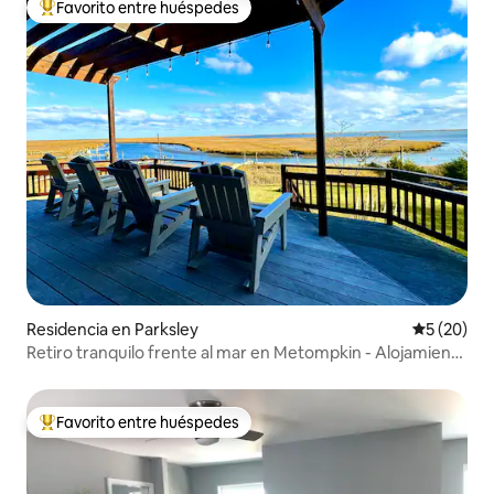
Favorito entre huéspedes
De los mejores en Favorito entre huéspedes
Residencia en Parksley
Calificaci
5 (20)
Retiro tranquilo frente al mar en Metompkin - Alojamiento
entero
Favorito entre huéspedes
De los mejores en Favorito entre huéspedes