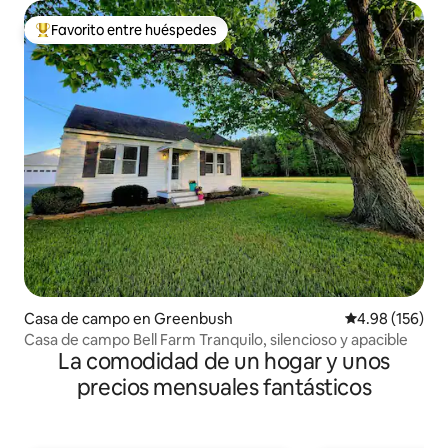
Favorito entre huéspedes
De los mejores en Favorito entre huéspedes
Casa de campo en Greenbush
Calificación pr
4.98 (156)
Casa de campo Bell Farm Tranquilo, silencioso y apacible
La comodidad de un hogar y unos
precios mensuales fantásticos