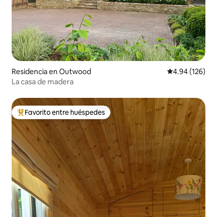
Residencia en Outwood
Calificación pr
4.94 (126)
La casa de madera
Favorito entre huéspedes
De los mejores en Favorito entre huéspedes