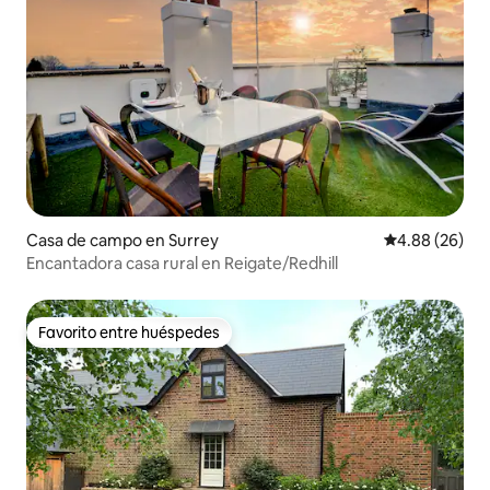
Casa de campo en Surrey
Calificación p
4.88 (26)
Encantadora casa rural en Reigate/Redhill
Favorito entre huéspedes
Favorito entre huéspedes