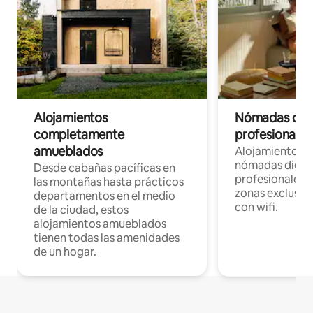
Alojamientos
Nómadas digit
completamente
profesionales 
amueblados
Alojamientos 
nómadas digita
Desde cabañas pacíficas en
profesionales d
las montañas hasta prácticos
zonas exclusiva
departamentos en el medio
con wifi.
de la ciudad, estos
alojamientos amueblados
tienen todas las amenidades
de un hogar.