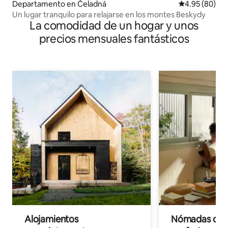
Departamento en Čeladná
Calificación p
4.95 (80)
Un lugar tranquilo para relajarse en los montes Beskydy
La comodidad de un hogar y unos
precios mensuales fantásticos
Alojamientos
Nómadas digit