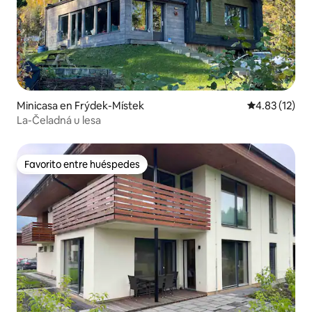
Minicasa en Frýdek-Místek
Calificación 
4.83 (12)
La-Čeladná u lesa
Favorito entre huéspedes
Favorito entre huéspedes