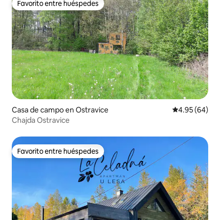
Favorito entre huéspedes
Favorito entre huéspedes
Casa de campo en Ostravice
Calificación p
4.95 (64)
Chajda Ostravice
Favorito entre huéspedes
Favorito entre huéspedes