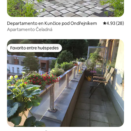
Departamento en Kunčice pod Ondřejníkem
Calificación p
4.93 (28)
Apartamento Čeladná
Favorito entre huéspedes
Favorito entre huéspedes