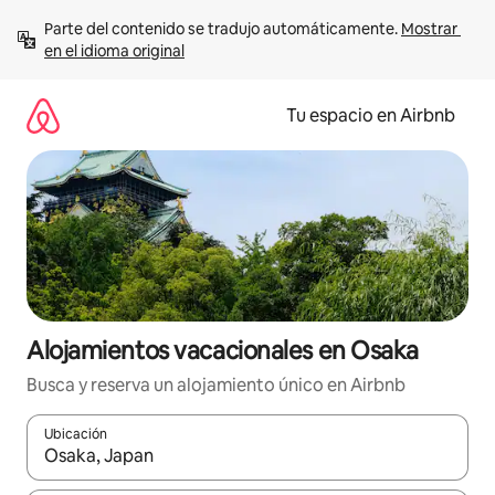
Ir
Parte del contenido se tradujo automáticamente. 
Mostrar 
al
en el idioma original
contenido
Tu espacio en Airbnb
Alojamientos vacacionales en Osaka
Busca y reserva un alojamiento único en Airbnb
Ubicación
Cuando los resultados estén disponibles, podrás navegar usando l