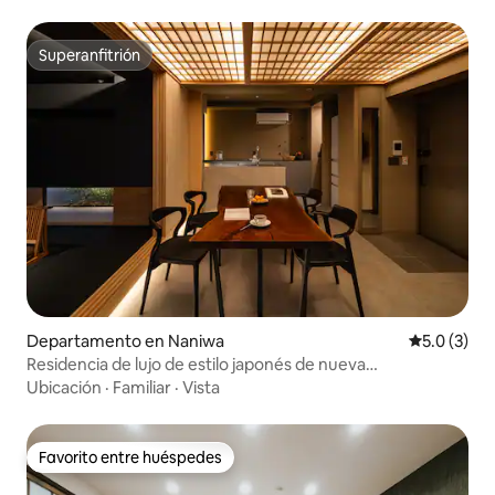
Superanfitrión
Superanfitrión
Departamento en Naniwa
Calificació
5.0 (3)
Residencia de lujo de estilo japonés de nueva
construcción | A poca distancia a pie de Kuromon Ichiba,
Ubicación
·
Familiar
·
Vista
Nihonbashi, Namba y Denden Town | Estacionamiento
gratuito | 2 baños completos...
Favorito entre huéspedes
Favorito entre huéspedes