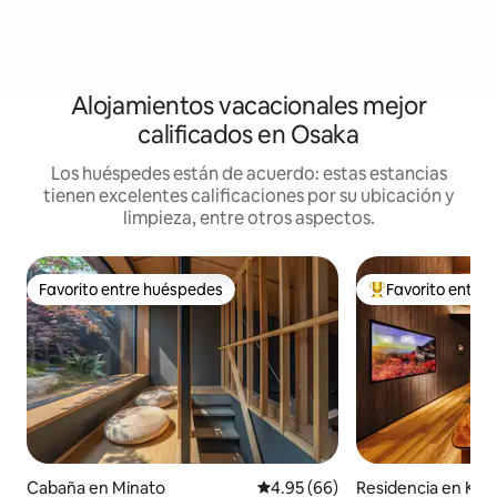
Alojamientos vacacionales mejor
calificados en Osaka
Los huéspedes están de acuerdo: estas estancias
tienen excelentes calificaciones por su ubicación y
limpieza, entre otros aspectos.
Favorito entre huéspedes
Favorito entre
Favorito entre huéspedes
De los mejores en
Cabaña en Minato
Calificación promedio: 4.95 de 
4.95 (66)
Residencia en Ko