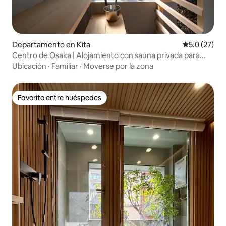
Departamento en Kita
Calificación
5.0 (27)
Centro de Osaka | Alojamiento con sauna privada para
hasta 7 personas
Ubicación
·
Familiar
·
Moverse por la zona
Favorito entre huéspedes
Favorito entre huéspedes