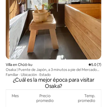
Villa en Chūō-ku
Calificació
5.0 (7)
Osaka | Puente de Japón, a 3 minutos a pie del Mercado
Kuromon, a 6 minutos a pie de Shinsaibashi y Dotonbori,
Familiar
·
Ubicación
·
Estado
villa con terraza ajardinada y sauna, con 5 habitaciones, 1
¿Cuál es la mejor época para visitar
sala, 2 baños y 2 sanitarios.
Osaka?
Mes
Precio
Temp.
promedio
promedio