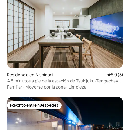
Residencia en Nishinari
Calificació
5.0 (5)
A 5 minutos a pie de la estación de Tsukijuku-Tengachaya,
a 15 minutos en tren de Namba-Shinsaibashi-Dotonbori.
Familiar
·
Moverse por la zona
·
Limpieza
Hay una tienda de conveniencia y un supermercado
cerca, lo que hace la vida más cómoda.
Favorito entre huéspedes
Favorito entre huéspedes