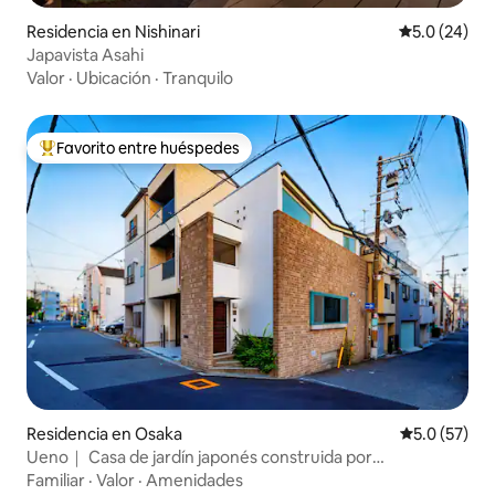
Residencia en Nishinari
Calificación
5.0 (24)
Japavista Asahi
Valor
·
Ubicación
·
Tranquilo
Favorito entre huéspedes
De los mejores en Favorito entre huéspedes
Residencia en Osaka
Calificación
5.0 (57)
Ueno｜ Casa de jardín japonés construida por
diseñadores
Familiar
·
Valor
·
Amenidades