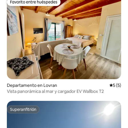
Favorito entre huéspedes
Favorito entre huéspedes
Departamento en Lovran
Calificac
5 (5)
Vista panorámica al mar y cargador EV Wallbox T2
Superanfitrión
Superanfitrión