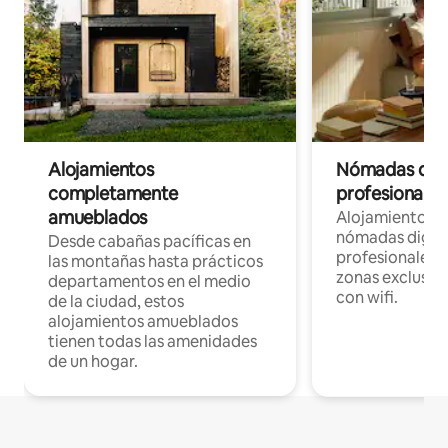
Alojamientos
Nómadas digit
completamente
profesionales 
amueblados
Alojamientos 
nómadas digita
Desde cabañas pacíficas en
profesionales d
las montañas hasta prácticos
zonas exclusiva
departamentos en el medio
con wifi.
de la ciudad, estos
alojamientos amueblados
tienen todas las amenidades
de un hogar.