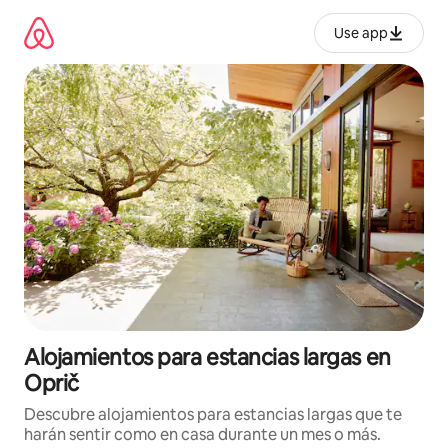
Ir
al
Use app
contenido
Alojamientos para estancias largas en
Oprič
Descubre alojamientos para estancias largas que te
harán sentir como en casa durante un mes o más.