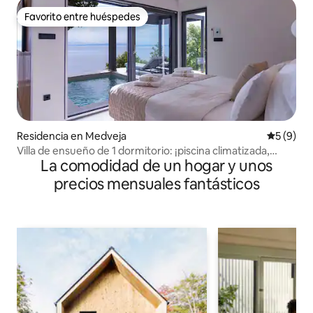
Favorito entre huéspedes
Favorito entre huéspedes
Residencia en Medveja
Calificac
5 (9)
Villa de ensueño de 1 dormitorio: ¡piscina climatizada,
La comodidad de un hogar y unos
jacuzzi y sauna!
precios mensuales fantásticos