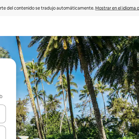
rte del contenido se tradujo automáticamente. 
Mostrar en el idioma o
nb
vegar usando las teclas de las flechas hacia arriba y hacia abajo, o b