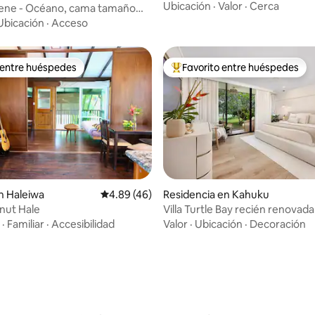
vistas a Waikiki con Lanai
Ubicación
·
Valor
·
Cerca
Nene - Océano, cama tamaño
n tropical
Ubicación
·
Acceso
 entre huéspedes
Favorito entre huéspedes
 entre huéspedes
De los mejores en Favorito ent
dio: 5 de 5; 6 evaluaciones
n Haleiwa
Calificación promedio: 4.89 de 5; 46 evaluac
4.89 (46)
Residencia en Kahuku
nut Hale
Villa Turtle Bay recién renovada 
alberca
·
Familiar
·
Accesibilidad
Valor
·
Ubicación
·
Decoración