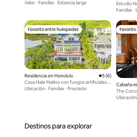
IlikaiResort con estacionamiento
Valor
·
Familiar
·
Estancia larga
Estudio 
king, jardí
Familiar
·
Favorito entre huéspedes
Favorito
Favorito entre huéspedes
Favorito
Residencia en Honolulu
Calificación prome
5 (6)
Casa Hale Malino con fuegos artificiales y
Cabaña e
vista a Diamond Head
Ubicación
·
Familiar
·
Precisión
The Coco
Ubicación
Destinos para explorar