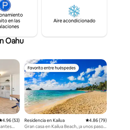
ncia
boogie board o surf justo fuera de tu
 equipo de
puerta. Despertar al ritmo del océano
cia de
puede cambiar tu vida para siempre.
ionamiento
ito en las
Aire acondicionado
alaciones
en Oahu
Favorito entre huéspedes
re huéspedes
Favorito entre huéspedes
Calificación promedio: 4.96 de 5; 53 evaluaciones
4.96 (53)
Residencia en Kailua
Calificación promedio:
4.86 (79)
nantes
Gran casa en Kailua Beach, ¡a unos pasos
iones