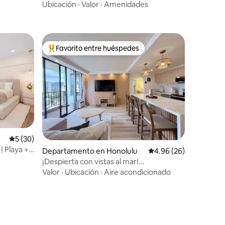
de la playa!
Ubicación
·
Valor
·
Amenidades
Favorito entre huéspedes
re huéspedes
De los mejores en Favorito entre huéspedes
iones
Calificación promedio: 5 de 5; 30 evaluaciones
5 (30)
| Playa +
Departamento en Honolulu
Calificación promedio:
4.96 (26)
¡Despierta con vistas al mar!
Departamento de 2 camas queen con
Valor
·
Ubicación
·
Aire acondicionado
estacionamiento gratuito