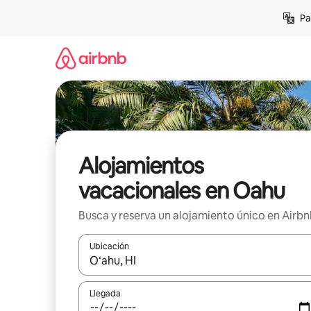
Ir
Pa
al
contenido
Alojamientos
vacacionales en Oahu
Busca y reserva un alojamiento único en Airb
Ubicación
Cuando los resultados estén disponibles, podrás na
Llegada