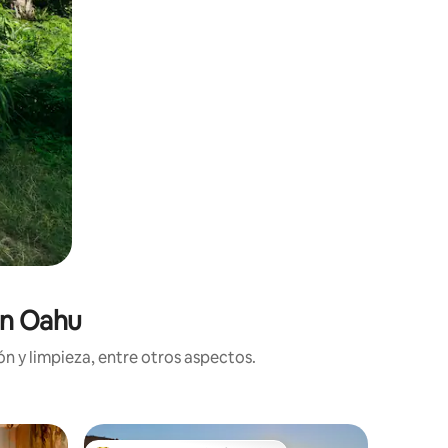
en Oahu
n y limpieza, entre otros aspectos.
Departam