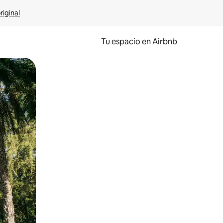
riginal
Tu espacio en Airbnb
ien tocando y deslizando la pantalla.