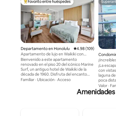
Favorito entre huéspedes
Superanf
De los mejores en Favorito entre huéspedes
Superanf
Departamento en Honolulu
Calificación promedio: 
4.98 (109)
Apartamento de lujo en Waikiki con
Condomin
encanto retro y aparcamiento
Bienvenido a este apartamento
¡Increíbles
GRATUITO
renovado en el piso 20 del icónico Marine
¡La escap
Surf, un antiguo hotel de Waikiki de la
con vistas
década de 1960. Disfruta del encanto
laguna de Waikiki! ¡La
vintage con lujo moderno, que incluye
Familiar
·
Ubicación
·
Acceso
poca dist
vista parcial al mar, aparcamiento
de interés
Valor
·
Fam
subterráneo GRATUITO, internet
Amenidades p
Moana, de
ultrarrápido de 1 gigabitio, aire
muchos restaura
acondicionado y un televisor inteligente
visita a O
de 65 pulgadas con Apple TV. Relájate en
turismo, 
la piscina o explora las tiendas,
surfear, ir d
restaurantes y playas de clase mundial
viendo los