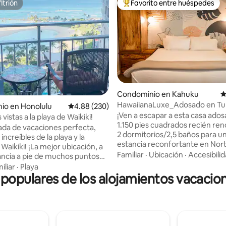
itrión
Favorito entre huéspedes
itrión
De los mejores en Favorito ent
Condominio en Kahuku
C
4.98 de 5; 109 evaluaciones
HawaiianaLuxe_Adosado en Tur
io en Honolulu
Calificación promedio: 4.88 de 5; 230 evaluac
4.88 (230)
Bay_Hale LuLu
¡Ven a escapar a esta casa ado
 vistas a la playa de Waikiki!
1.150 pies cuadrados recién re
ada de vacaciones perfecta,
2 dormitorios/2,5 baños para u
 increíbles de la playa y la
estancia reconfortante en Nor
 mejor ubicación, a
Lejos del ajetreado centro de la
Familiar
·
Ubicación
·
Accesibili
ancia a pie de muchos puntos
Hale Lulu se encuentra tranqui
, del centro comercial Ala
iliar
·
Playa
pocos minutos del icónico Turtl
opulares de los alojamientos vacacio
 tiendas de diseñadores y de
Hotel y de las playas y senderos
ntes! ¡Disfruta de tu
más hermosos. Esta unidad es 
ahu! ¡Hay lugares para hacer
más grande de Kulima West. 
nadar, hacer senderismo,
2 camas tamaño king y 1 cama
e compras, etc.! ¡Disfruta
queen en tres dormitorios dife
 fuegos artificiales todos los