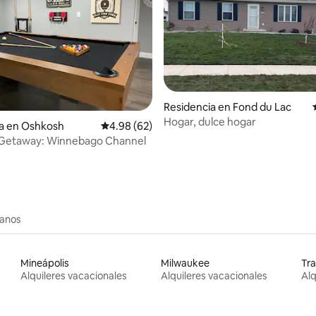
: 5.0 de 5; 17 evaluaciones
Residencia en Fond du Lac
Hogar, dulce hogar
ia en Oshkosh
Calificación promedio: 4.98 de 5; 62 evaluac
4.98 (62)
Getaway: Winnebago Channel
canos
Mineápolis
Milwaukee
Tra
Alquileres vacacionales
Alquileres vacacionales
Alq