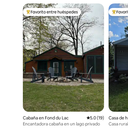
Favorito entre huéspedes
Favor
De los mejores en Favorito entre huéspedes
De los m
Cabaña en Fond du Lac
Calificación promedio
5.0 (19)
Casa de 
osh
Encantadora cabaña en un lago privado
Casa rura