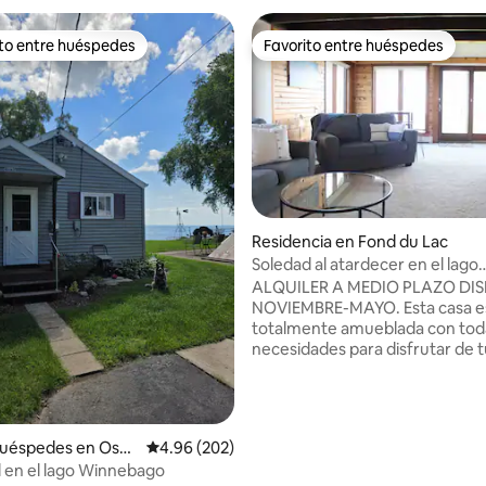
ito entre huéspedes
Favorito entre huéspedes
ejores en Favorito entre huéspedes
Favorito entre huéspedes
Residencia en Fond du Lac
Soledad al atardecer en el lago
Winnebago.
ALQUILER A MEDIO PLAZO DI
NOVIEMBRE-MAYO. Esta casa está
totalmente amueblada con tod
necesidades para disfrutar de 
vacaciones. Disfruta de un barr
tranquilo con vistas al lago. Enc
soledad contemplando las pues
sobre el lago Winnebago. A 27 millas de
: 5.0 de 5; 19 evaluaciones
huéspedes en Oshk
Calificación promedio: 4.96 de 5; 202 evaluac
4.96 (202)
EAA AirVenture/centro de Osh
l en el lago Winnebago
millas de la base de hidroavione