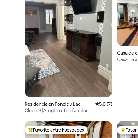
Casa de 
ac
Casa rural
privada
Residencia en Fond du Lac
Calificación promedi
5.0 (7)
Cloud 9 |Amplio retiro familiar
Favorito entre huéspedes
Favor
De los mejores en Favorito entre huéspedes
De los m