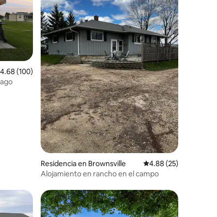
alificación promedio: 4.68 de 5; 100 evaluaciones
4.68 (100)
bago
iones
Residencia en Brownsville
Calificación promedio:
4.88 (25)
Alojamiento en rancho en el campo