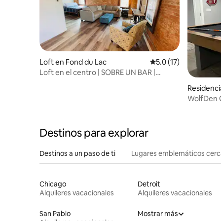
Loft en Fond du Lac
Calificación promedio
5.0 (17)
Loft en el centro | SOBRE UN BAR |
¡Excelente vida nocturna!
Residenc
WolfDen 
Destinos para explorar
Destinos a un paso de ti
Lugares emblemáticos cer
Chicago
Detroit
Alquileres vacacionales
Alquileres vacacionales
San Pablo
Mostrar más