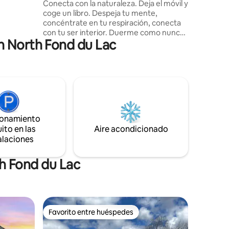
Conecta con la naturaleza. Deja el móvil y
ac. El
coge un libro. Despeja tu mente,
gua dulce
concéntrate en tu respiración, conecta
eos en
con tu ser interior. Duerme como nunca
iragüismo,
n North Fond du Lac
antes lo habías hecho, acompañado solo
por el sonido de los búhos y el viento en
los pinos. La Granja Belden ofrece
terrenos que son un verdadero refugio.
Disfruta de la privacidad y tranquilidad de
nuestra cabaña en el bosque. Senderos
extensos y bien mantenidos para
practicar senderismo, esquí o ciclismo
ionamiento
Fattire te llevan a través de imponentes
ito en las
Aire acondicionado
maderas duras, pinos blancos de catedral
alaciones
y prados dorados.
h Fond du Lac
Favorito entre huéspedes
Favorito entre huéspedes