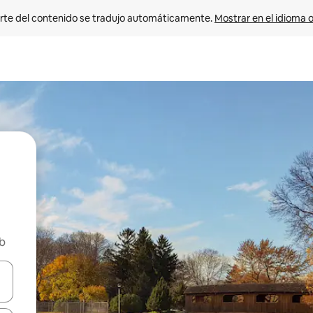
rte del contenido se tradujo automáticamente. 
Mostrar en el idioma o
nb
vegar usando las teclas de las flechas hacia arriba y hacia abajo, o b