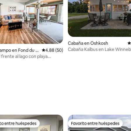
Cabaña en Oshkosh
C
Cabaña Kalbus en Lake Winne
campo en Fond du L
Calificación promedio: 4.88 de 5; 50 evaluac
4.88 (50)
 frente al lago con playa
o: 5.0 de 5; 7 evaluaciones
ito entre huéspedes
Favorito entre huéspedes
ejores en Favorito entre huéspedes
Favorito entre huéspedes