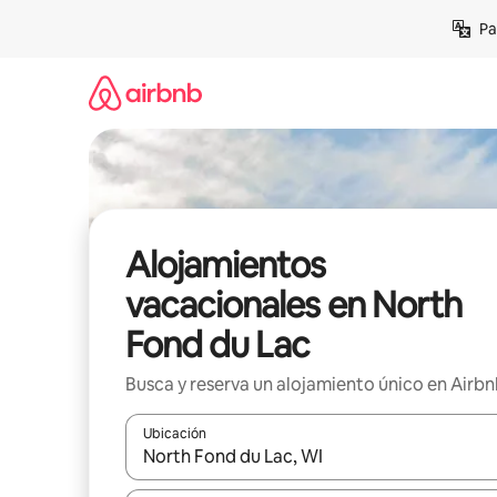
Ir
Pa
al
contenido
Alojamientos
vacacionales en North
Fond du Lac
Busca y reserva un alojamiento único en Airb
Ubicación
Cuando los resultados estén disponibles, podrás na