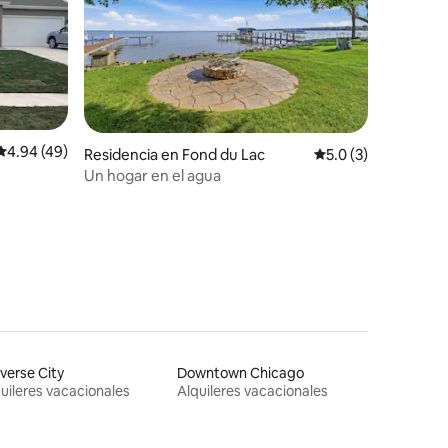
Calificación promedio: 4.94 de 5; 49 evaluaciones
4.94 (49)
Residencia en Fond du Lac
Calificación promed
5.0 (3)
Un hogar en el agua
iones
verse City
Downtown Chicago
uileres vacacionales
Alquileres vacacionales