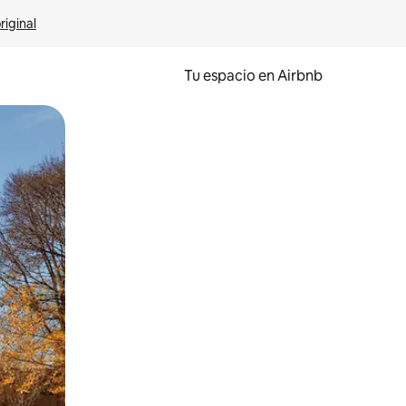
riginal
Tu espacio en Airbnb
ien tocando y deslizando la pantalla.