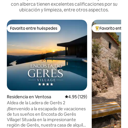
con alberca tienen excelentes calificaciones por su
ubicación y limpieza, entre otros aspectos.
Favorito entre huéspedes
Favorito entre
Favorito entre huéspedes
De los mejores en
Residencia en Ventosa
Calificación promedio: 4.95 de 5
4.95 (129)
Aldea de la Ladera de Gerês 2
¡Bienvenido a la escapada de vacaciones
de tus sueños en Encosta do Gerês
Village! Situada en la impresionante
región de Gerês, nuestra casa de alquiler