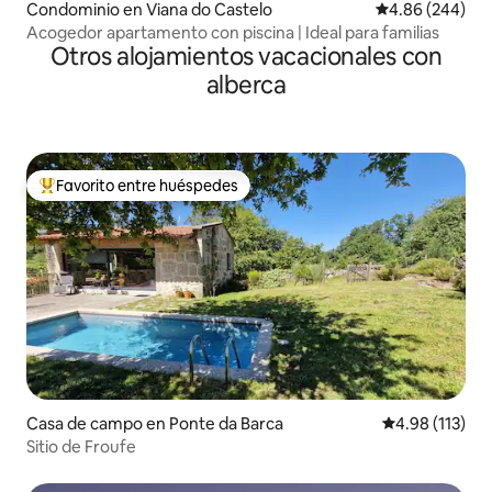
Condominio en Viana do Castelo
Calificación pr
4.86 (244)
Acogedor apartamento con piscina | Ideal para familias
Otros alojamientos vacacionales con
alberca
Favorito entre huéspedes
De los mejores en Favorito entre huéspedes
Casa de campo en Ponte da Barca
Calificación p
4.98 (113)
Sitio de Froufe