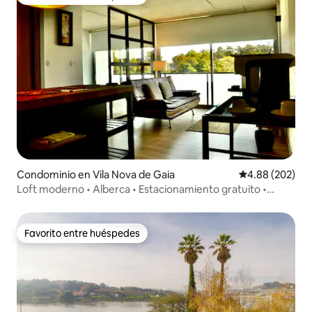
Favorito entre huéspedes
Condominio en Vila Nova de Gaia
Calificación pr
4.88 (202)
Loft moderno • Alberca • Estacionamiento gratuito •
Cerca de Oporto
Favorito entre huéspedes
Favorito entre huéspedes