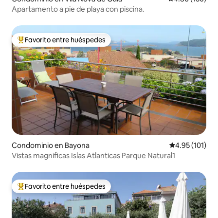
Apartamento a pie de playa con piscina.
Favorito entre huéspedes
De los mejores en Favorito entre huéspedes
Condominio en Bayona
Calificación p
4.95 (101)
Vistas magnificas Islas Atlanticas Parque Natural1
Favorito entre huéspedes
De los mejores en Favorito entre huéspedes