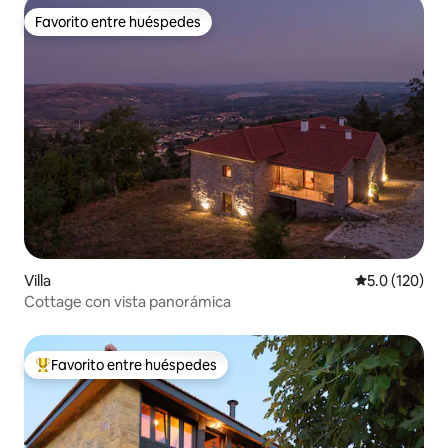
Favorito entre huéspedes
Favorito entre huéspedes
Villa
Calificación 
5.0 (120)
Cottage con vista panorámica
Favorito entre huéspedes
De los mejores en Favorito entre huéspedes