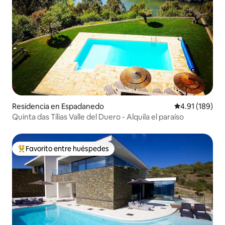
Residencia en Espadanedo
Calificación p
4.91 (189)
Quinta das Tílias Valle del Duero - Alquila el paraíso
Favorito entre huéspedes
De los mejores en Favorito entre huéspedes