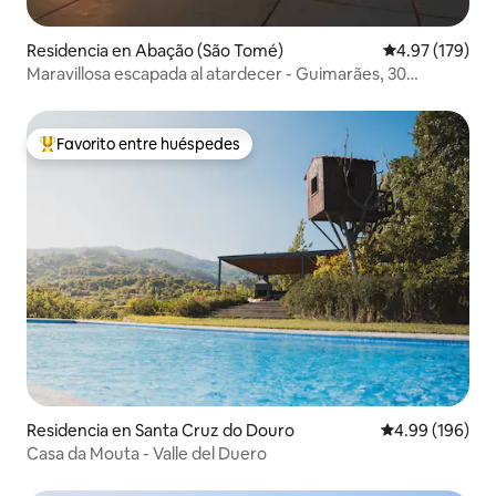
Residencia en Abação (São Tomé)
Calificación p
4.97 (179)
Maravillosa escapada al atardecer - Guimarães, 30
minutos de Oporto
Favorito entre huéspedes
De los mejores en Favorito entre huéspedes
Residencia en Santa Cruz do Douro
Calificación pr
4.99 (196)
Casa da Mouta - Valle del Duero