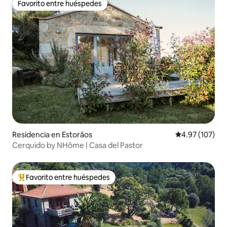
Favorito entre huéspedes
Favorito entre huéspedes
Residencia en Estorãos
Calificación p
4.97 (107)
Cerquido by NHôme | Casa del Pastor
Favorito entre huéspedes
De los mejores en Favorito entre huéspedes