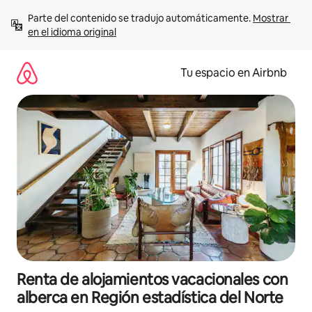
Ir
Parte del contenido se tradujo automáticamente. 
Mostrar 
al
en el idioma original
contenido
Tu espacio en Airbnb
Renta de alojamientos vacacionales con
alberca en Región estadística del Norte