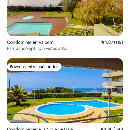
Condominio en Valbom
Calificación p
4.87 (119)
Fantástico apt. con vistas a Rio
Favorito entre huéspedes
Favorito entre huéspedes
Condominio en Vila Nova de Gaia
Calificación pr
4.86 (150)