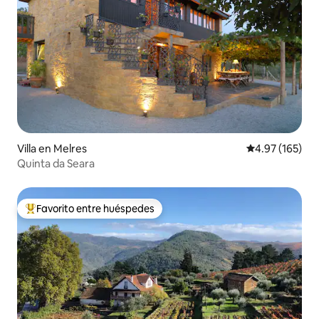
Villa en Melres
Calificación p
4.97 (165)
Quinta da Seara
Favorito entre huéspedes
De los mejores en Favorito entre huéspedes