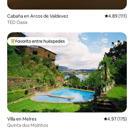
Cabaña en Arcos de Valdevez
Calificación p
4.89 (111)
TED Oasis
Favorito entre huéspedes
De los mejores en Favorito entre huéspedes
Villa en Melres
Calificación p
4.97 (175)
Quinta dos Moinhos