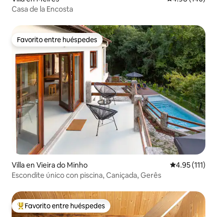
Casa de la Encosta
Favorito entre huéspedes
Favorito entre huéspedes
Villa en Vieira do Minho
Calificación p
4.95 (111)
Escondite único con piscina, Caniçada, Gerês
Favorito entre huéspedes
De los mejores en Favorito entre huéspedes