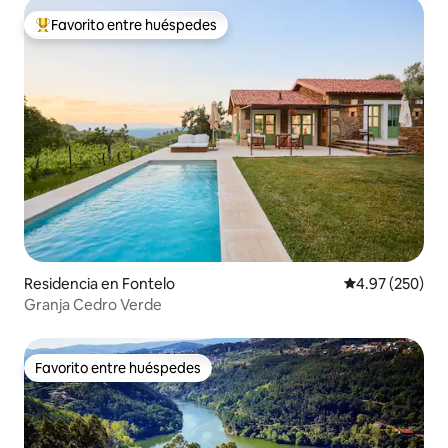
Favorito entre huéspedes
De los mejores en Favorito entre huéspedes
Residencia en Fontelo
Calificación pr
4.97 (250)
Granja Cedro Verde
Favorito entre huéspedes
Favorito entre huéspedes