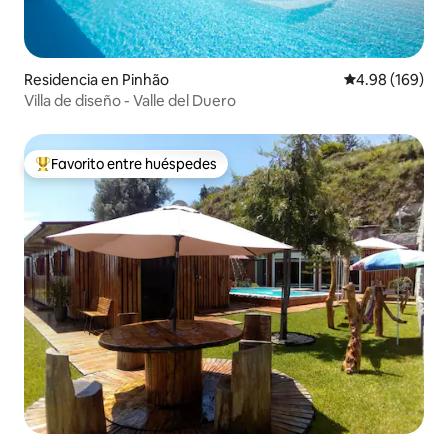
Residencia en Pinhão
Calificación pr
4.98 (169)
Villa de diseño - Valle del Duero
Favorito entre huéspedes
De los mejores en Favorito entre huéspedes