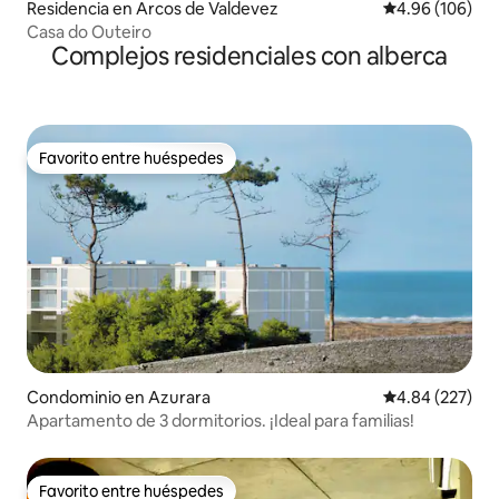
Residencia en Arcos de Valdevez
Calificación pr
4.96 (106)
Casa do Outeiro
Complejos residenciales con alberca
Favorito entre huéspedes
Favorito entre huéspedes
Condominio en Azurara
Calificación pr
4.84 (227)
Apartamento de 3 dormitorios. ¡Ideal para familias!
Favorito entre huéspedes