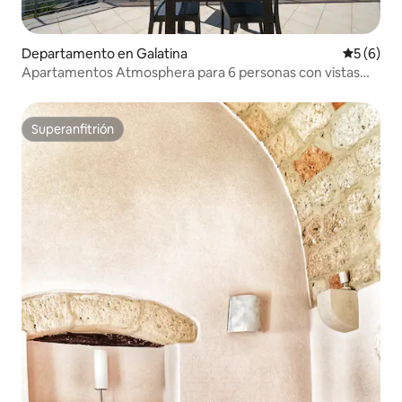
Departamento en Galatina
Calificac
5 (6)
Apartamentos Atmosphera para 6 personas con vistas
panorámicas
Superanfitrión
Superanfitrión