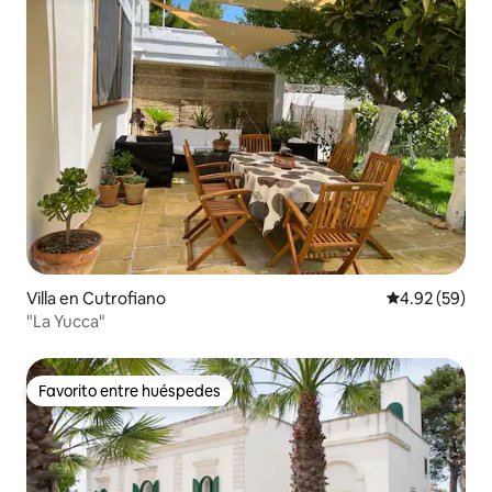
Villa en Cutrofiano
Calificación p
4.92 (59)
"La Yucca"
Favorito entre huéspedes
Favorito entre huéspedes