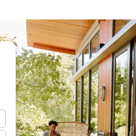
vegar usando las teclas de las flechas hacia arriba y hacia abajo, o b