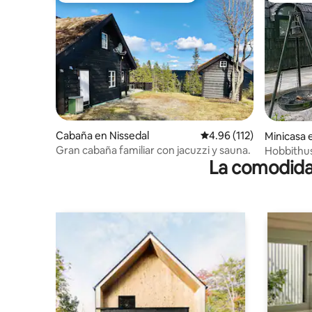
Cabaña en Nissedal
Calificación promedio: 
4.96 (112)
Minicasa 
Gran cabaña familiar con jacuzzi y sauna.
Hobbithu
La comodidad