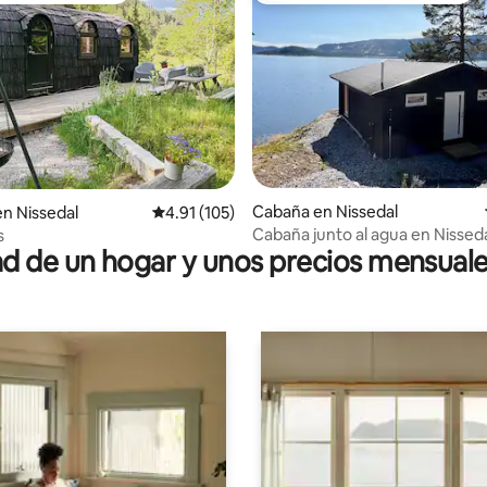
4.96 de 5; 112 evaluaciones
Cabaña en Nissedal
en Nissedal
Calificación promedio: 4.91 de 5; 105 evaluac
4.91 (105)
Cabaña junto al agua en Nissed
s
 de un hogar y unos precios mensuale