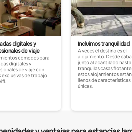
das digitales y
Incluimos tranquilidad
sionales de viaje
A veces el destino es el
alojamiento. Desde caba
amientos cómodos para
junto al acantilado hasta
as digitales y
tranquilas casas flotante
sionales de viaje con
estos alojamientos están
 exclusivas de trabajo
llenos de características
ifi.
únicas.
enidades y ventajas para estancias lar