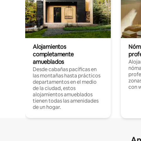
Alojamientos
Nóma
completamente
profe
amueblados
Aloj
nómad
Desde cabañas pacíficas en
profe
las montañas hasta prácticos
zonas
departamentos en el medio
con w
de la ciudad, estos
alojamientos amueblados
tienen todas las amenidades
de un hogar.
Am