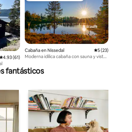
Cabaña en Nissedal
Calificación prome
5 (23)
Moderna idílica cabaña con sauna y vistas
Calificación promedio: 4.93 de 5; 61 evaluaciones
4.93 (61)
iones
mágicas
al
s fantásticos