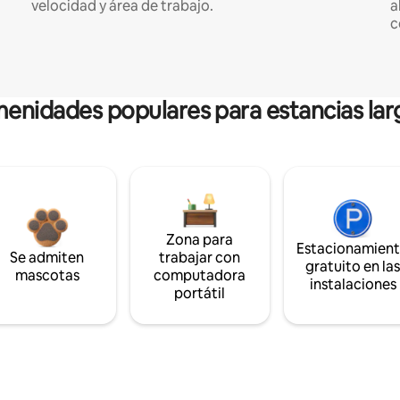
velocidad y área de trabajo.
a
c
enidades populares para estancias lar
Zona para
Estacionamien
Se admiten
trabajar con
gratuito en la
mascotas
computadora
instalaciones
portátil