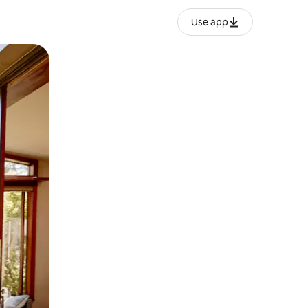
Use app
ien tocando y deslizando la pantalla.