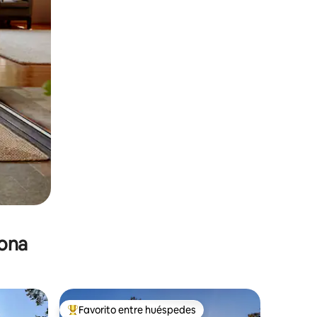
zona
Favorito entre huéspedes
re huéspedes
De los mejores en Favorito entre huéspedes