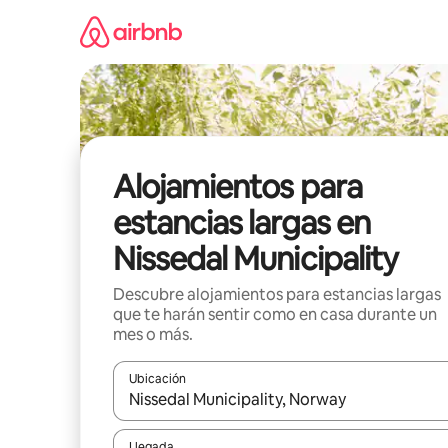
Ir
al
contenido
Alojamientos para
estancias largas en
Nissedal Municipality
Descubre alojamientos para estancias largas
que te harán sentir como en casa durante un
mes o más.
Ubicación
Cuando los resultados estén disponibles, podrás na
Llegada