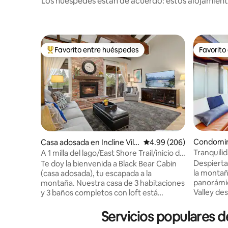
Los huéspedes están de acuerdo: estos alojamiento
Favorito entre huéspedes
Favorito
De los mejores en Favorito entre huéspedes
Favorito
Condomini
Casa adosada en Incline Villa
Calificación promedio: 
4.99 (206)
ge
Tranquili
A 1 milla del lago/East Shore Trail/inicio de
estaciones
rutas de senderismo
Despierta
Te doy la bienvenida a Black Bear Cabin
la montaña
(casa adosada), tu escapada a la
panorámic
montaña. Nuestra casa de 3 habitaciones
Valley de
y 3 baños completos con loft está
departame
rodeada de vistas panorámicas al bosque
de una mi
y al lago en su punto más alto, y cuenta
Servicios populares d
Heavenly 
con 2 albercas de la asociación de