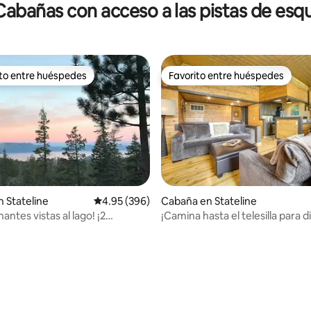
Cabañas con acceso a las pistas de esqu
ito entre huéspedes
Favorito entre huéspedes
ejores en Favorito entre huéspedes
Favorito entre huéspedes
: 4.25 de 5; 4 evaluaciones
 Stateline
Calificación promedio: 4.95 de 5; 396 evaluac
4.95 (396)
Cabaña en Stateline
antes vistas al lago! ¡2
¡Camina hasta el telesilla para d
privados! Capacidad para 8
de unas vistas celestiales!