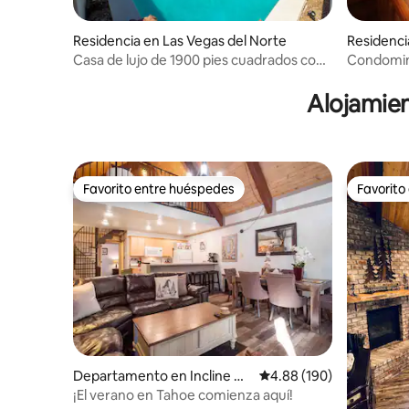
Residencia en Las Vegas del Norte
Residenci
Casa de lujo de 1900 pies cuadrados con
Condominio
enorme alberca de 46 pies y jacuzzi
Barbacoa
Alojamien
Favorito entre huéspedes
Favorito
Favorito entre huéspedes
Favorito
Departamento en Incline Vill
Calificación promedio: 
4.88 (190)
age
¡El verano en Tahoe comienza aquí!