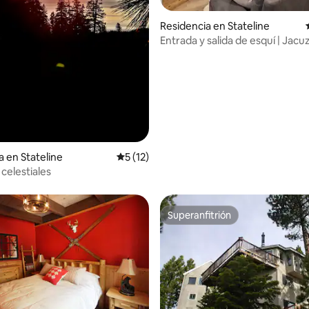
Residencia en Stateline
Entrada y salida de esquí | Jacuz
 4.94 de 5; 35 evaluaciones
a la ladera | Capacidad para 4 
a en Stateline
Calificación promedio: 5 de 5; 12 evaluac
5 (12)
 celestiales
Superanfitrión
Superanfitrión