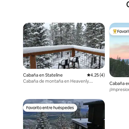
Favor
De los m
Cabaña en Stateline
Calificación promedio
4.25 (4)
Cabaña de montaña en Heavenly.
Cabaña en
Duermen 8.
¡Impresion
balcones 
personas
Favorito entre huéspedes
Favorito entre huéspedes