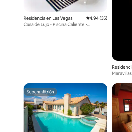
Residencia en Las Vegas
Calificación promedio:
4.94 (35)
Casa de Lujo • Piscina Caliente •
Billar+ping pong
Residenci
Maravillas
Superanfitrión
Superanfitrión