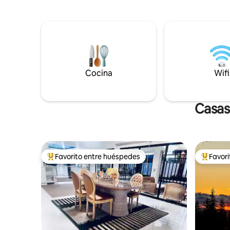
5.000 acr
propietarios. Nuestra casa, ubicada en el
Todo el a
centro de Incline Village, está a 1 milla del
paseos en 
lago Tahoe, a 3 millas de la playa Sand
Relájate j
Harbor y cerca de Kings Beach. En
asa a la p
invierno, puede esquiar en Diamond
junto a la
Peak, a solo 1 milla de distancia; el monte
bajo las e
Rose se encuentra a 3 millas de distancia.
wifi rápid
Cámara Ring con video y audio utilizada
Cocina
Wifi
estaciona
en la puerta principal exterior. Las playas
¡Capacida
de Incline NO están disponibles para los
huéspedes. Permiso: WSTR22-0133
Casas 
Favorito entre huéspedes
Favor
De los mejores en Favorito entre huéspedes
De los m