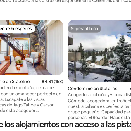
s con acceso a las pistas de esquí tienen excelentes calificac
 entre huéspedes
Superanfitrión
 entre huéspedes
Superanfitrión
o en Stateline
Calificación promedio: 4.81 de 5; 153 evaluac
4.81 (153)
4.99 de 5; 206 evaluaciones
dad en la montaña, cerca de
Condominio en Stateline
 de esquí, golf, casino y lago
 con un amanecer perfecto en
Acogedora cabaña. ¡A poca dist
. Escápate a las vistas
telesilla! ¡Trineo en la parte tras
Cómoda, acogedora, entrañabl
as del lago Tahoe y Carson
Capacidad para 6 personas
nuestra cabaña es perfecta pa
sde este acogedor
grupo pequeño. Capacidad par
nto de 1 dormitorio. A menos
personas. El Boarder Haus está bien
lla de los remontes del
e los alojamientos con acceso a las pis
equipado con comodidades de c
Ski Resort (más de 10.000 pies,
del bullicio. A 10 minutos cami