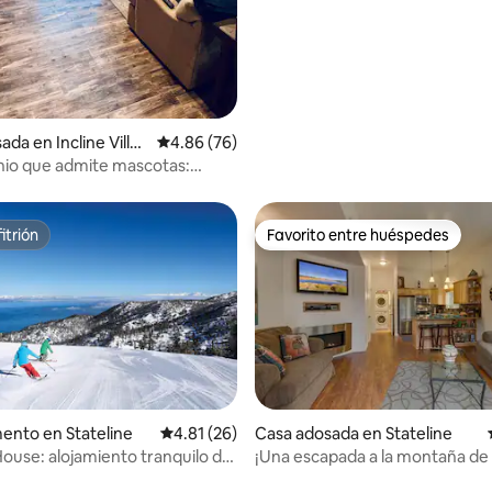
da en Incline Villag
Calificación promedio: 4.86 de 5; 76 evaluac
4.86 (76)
io que admite mascotas:
e de esquí, playa y chimenea
itrión
Favorito entre huéspedes
itrión
Favorito entre huéspedes
 4.89 de 5; 44 evaluaciones
ento en Stateline
Calificación promedio: 4.81 de 5; 26 evaluac
4.81 (26)
Casa adosada en Stateline
ouse: alojamiento tranquilo de
¡Una escapada a la montaña de
s junto al sendero Tahoe Rim
Lake Tahoe y un albergue de es