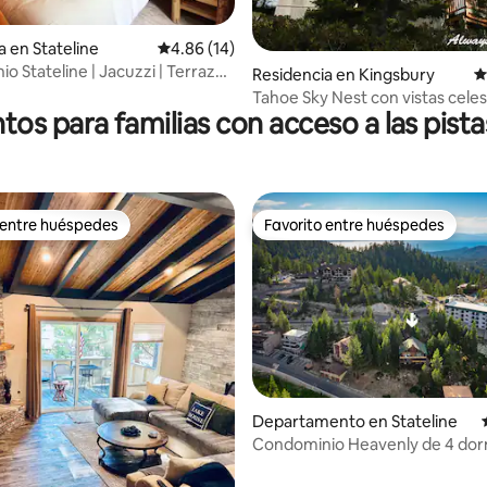
a en Stateline
Calificación promedio: 4.86 de 5; 14 evaluac
4.86 (14)
 Stateline | Jacuzzi | Terraza |
Residencia en Kingsbury
C
Tahoe Sky Nest con vistas celes
tos para familias con acceso a las pista
 entre huéspedes
Favorito entre huéspedes
 entre huéspedes
Favorito entre huéspedes
Departamento en Stateline
Condominio Heavenly de 4 dor
4.88 de 5; 190 evaluaciones
con acceso a las pistas de esquí