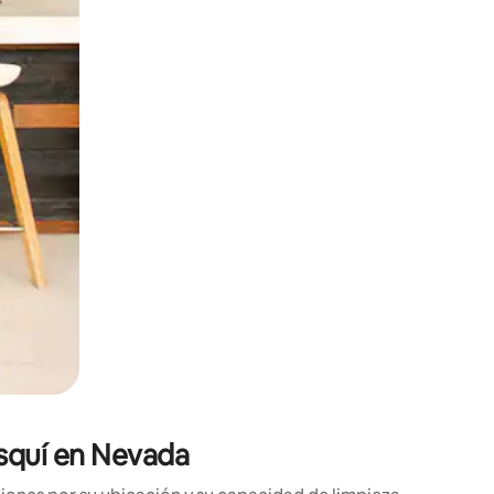
ien tocando y deslizando la pantalla.
esquí en Nevada