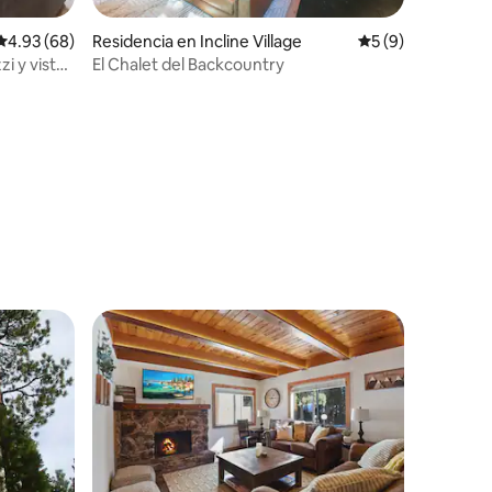
Calificación promedio: 4.93 de 5; 68 evaluaciones
4.93 (68)
Residencia en Incline Village
Calificación prom
5 (9)
zi y vistas
El Chalet del Backcountry
personas
iones