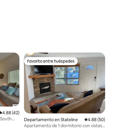
iones
Favorito entre huéspedes
Favorito entre huéspedes
iones
Calificación promedio: 4.88 de 5; 42 evaluaciones
4.88 (42)
 South
Departamento en Stateline
Calificación promedio:
4.88 (50)
quí!
Apartamento de 1 dormitorio con vistas a