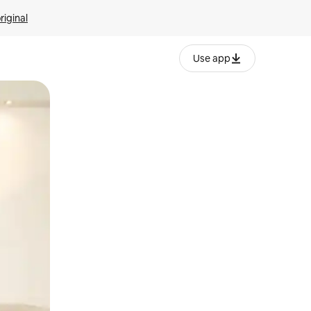
riginal
Use app