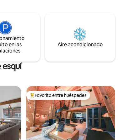
m trail.
radiantes. La cocina tiene barra para
a o camina
comer. Electrodomésticos más nuevos.
a
Chimenea de gas con control remoto
tflix y
con calefacción de horno, sin aire
a
central. Lavadora y secadora para tu
uía de
comodidad. Máximo de 2 coches por
ionamiento
estancia, hay un aparcamiento muy
ito en las
Aire acondicionado
to al
limitado. También he suministrado
alaciones
jos de
carteles para que los coloques en tu
os la
coche durante tu estancia. Número
VHRP 16-934
e esquí
Favorito entre huéspedes
De los mejores en Favorito entre huéspedes