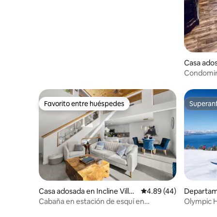
Casa adosa
e
Condomin
transport
Favorito entre huéspedes
Superanf
Favorito entre huéspedes
Superanf
Casa adosada en Incline Villag
Calificación promedio:
4.89 (44)
Departam
e
Cabaña en estación de esquí en
Olympic H
Incline Village con vistas al lago
5 estrella