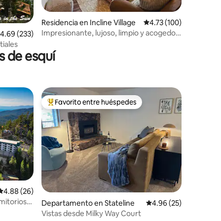
iones
Residencia en Incline Village
Calificación promedio: 
4.73 (100)
Impresionante, lujoso, limpio y acogedor
alificación promedio: 4.69 de 5; 233 evaluaciones
4.69 (233)
chalet Tahoe
tiales
s de esquí
Favorito entre huéspedes
De los mejores en Favorito entre huéspedes
Calificación promedio: 4.88 de 5; 26 evaluaciones
4.88 (26)
mitorios
Departamento en Stateline
Calificación promedio:
4.96 (25)
Vistas desde Milky Way Court