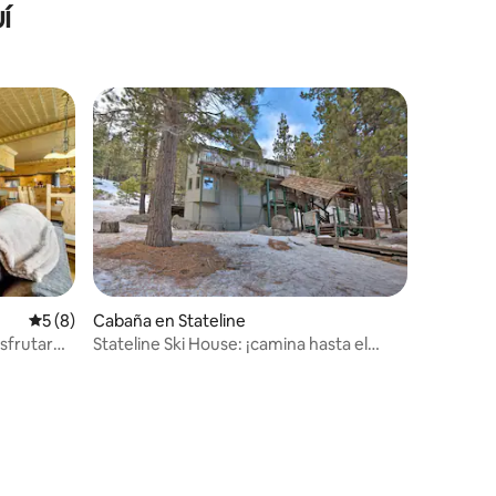
í
la montaña - A pie del telesilla/ruta de
senderismo
iones
Calificación promedio: 5 de 5; 8 evaluaciones
5 (8)
Cabaña en Stateline
isfrutar
Stateline Ski House: ¡camina hasta el
ascensor de Boulder!