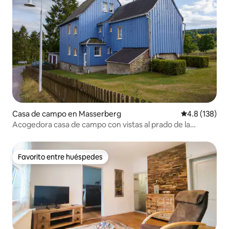
Casa de campo en Masserberg
Calificación 
4.8 (138)
Acogedora casa de campo con vistas al prado de la
montaña
Favorito entre huéspedes
Favorito entre huéspedes