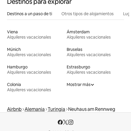
Destinos para explorar
Destinos a un paso de ti
Otros tipos de alojamientos
Lug
Viena
Ámsterdam
Alquileres vacacionales
Alquileres vacacionales
Múnich
Bruselas
Alquileres vacacionales
Alquileres vacacionales
Hamburgo
Estrasburgo
Alquileres vacacionales
Alquileres vacacionales
Colonia
Mostrar más
Alquileres vacacionales
Airbnb
Alemania
Turingia
Neuhaus am Rennweg