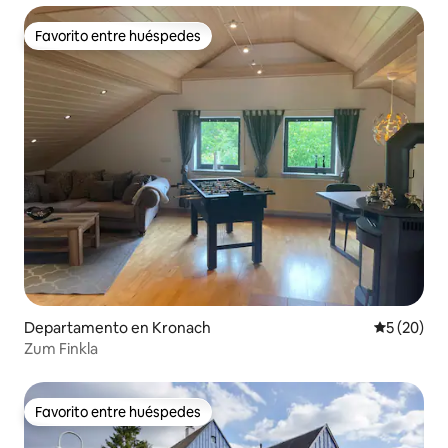
Favorito entre huéspedes
Favorito entre huéspedes
Departamento en Kronach
Calificaci
5 (20)
Zum Finkla
Favorito entre huéspedes
Favorito entre huéspedes