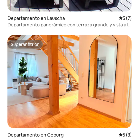
Departamento en Lauscha
Calificac
5 (7)
Departamento panorámico con terraza grande y vista a la
montaña
Superanfitrión
Superanfitrión
Departamento en Coburg
Calificac
5 (3)