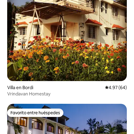
Villa en Bordi
Calificación p
4.97 (64)
Vrindavan Homestay
Favorito entre huéspedes
Favorito entre huéspedes