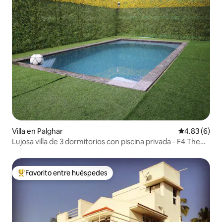
Villa en Palghar
Calificación
4.83 (6)
Lujosa villa de 3 dormitorios con piscina privada - F4 The
Heaven
Favorito entre huéspedes
De los mejores en Favorito entre huéspedes