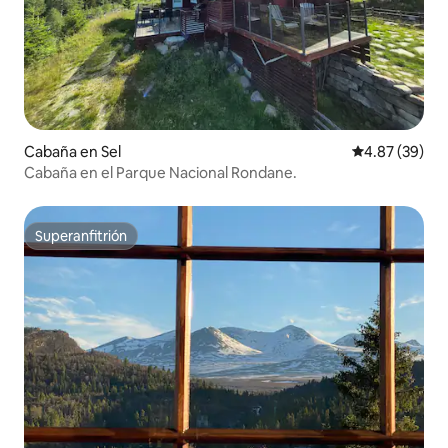
Cabaña en Sel
Calificación p
4.87 (39)
Cabaña en el Parque Nacional Rondane.
Superanfitrión
Superanfitrión