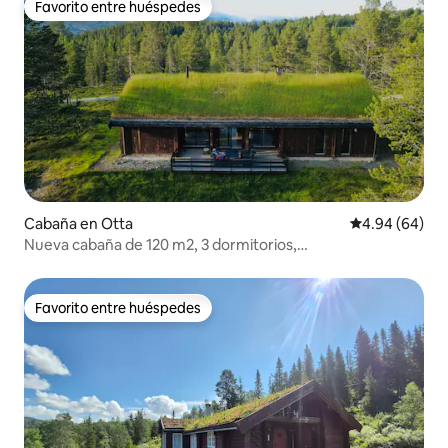
Favorito entre huéspedes
Favorito entre huéspedes
Cabaña en Otta
Calificación p
4.94 (64)
Nueva cabaña de 120 m2, 3 dormitorios,
Raphamn/Otta/Rondane.
Favorito entre huéspedes
Favorito entre huéspedes