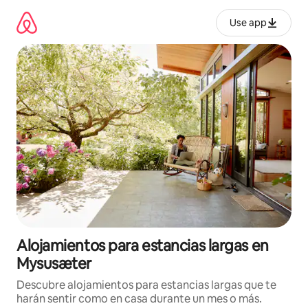
Ir
al
Use app
contenido
Alojamientos para estancias largas en
Mysusæter
Descubre alojamientos para estancias largas que te
harán sentir como en casa durante un mes o más.