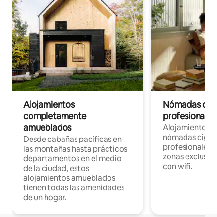
Alojamientos
Nómadas digit
completamente
profesionales 
amueblados
Alojamientos 
nómadas digita
Desde cabañas pacíficas en
profesionales d
las montañas hasta prácticos
zonas exclusiva
departamentos en el medio
con wifi.
de la ciudad, estos
alojamientos amueblados
tienen todas las amenidades
de un hogar.