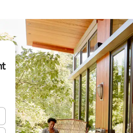
nt
vegar usando las teclas de las flechas hacia arriba y hacia abajo, o b