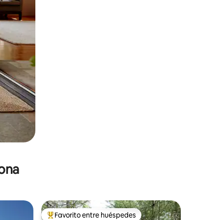
zona
Favorito entre huéspedes
De los mejores en Favorito entre huéspedes