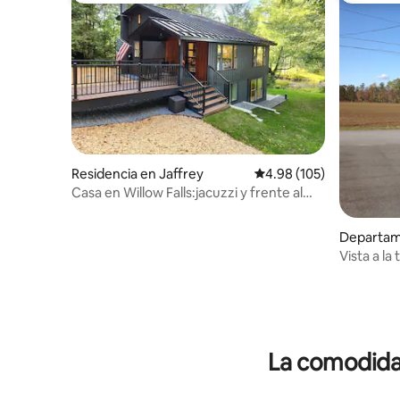
Residencia en Jaffrey
Calificación promedio: 
4.98 (105)
Casa en Willow Falls:jacuzzi y frente al
mar
Departam
Vista a la 
La comodidad