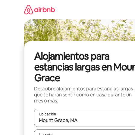
Ir
al
contenido
Alojamientos para
estancias largas en Mou
Grace
Descubre alojamientos para estancias largas
que te harán sentir como en casa durante un
mes o más.
Ubicación
Cuando los resultados estén disponibles, podrás na
Llegada