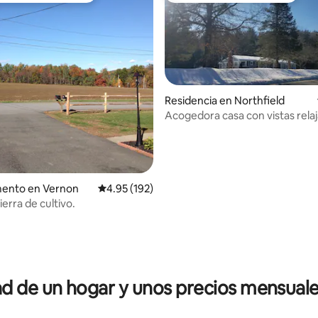
Residencia en Northfield
Acogedora casa con vistas rela
4.98 de 5; 105 evaluaciones
ento en Vernon
Calificación promedio: 4.95 de 5; 192 evaluac
4.95 (192)
tierra de cultivo.
 de un hogar y unos precios mensuale