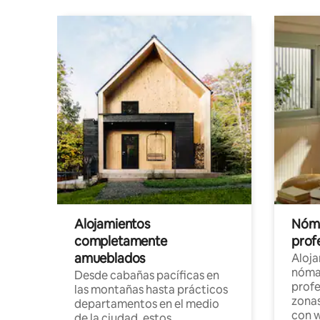
Alojamientos
Nóma
completamente
profe
amueblados
Aloj
nómad
Desde cabañas pacíficas en
profe
las montañas hasta prácticos
zonas
departamentos en el medio
con w
de la ciudad, estos