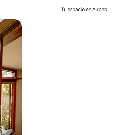
Tu espacio en Airbnb
ien tocando y deslizando la pantalla.