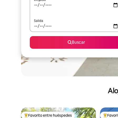
Salida
Buscar
Alo
Favorito entre huéspedes
Favor
De los mejores en Favorito entre huéspedes
De los m