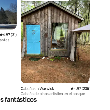
Calificación promedio: 4.87 de 5; 31 evaluaciones
4.87 (31)
jantes
iones
Cabaña en Warwick
Calificación promedio: 
4.97 (236)
Cabaña de pinos artística en el bosque
s fantásticos