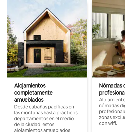
Alojamientos
Nómadas digit
completamente
profesionales 
amueblados
Alojamientos 
nómadas digita
Desde cabañas pacíficas en
profesionales d
las montañas hasta prácticos
zonas exclusiva
departamentos en el medio
con wifi.
de la ciudad, estos
alojamientos amueblados