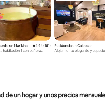
ento en Marikina
Calificación promedio: 4.94 de 5; 161 evaluac
4.94 (161)
Residencia en Caloocan
 habitación 1 con bañera
Alojamiento elegante y espaci
aire libre
3 habitaciones con wifi rápido
dio: 5 de 5; 6 evaluaciones
 de un hogar y unos precios mensuale