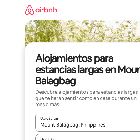
Ir
al
contenido
Alojamientos para
estancias largas en Mou
Balagbag
Descubre alojamientos para estancias largas
que te harán sentir como en casa durante un
mes o más.
Ubicación
Cuando los resultados estén disponibles, podrás na
Llegada