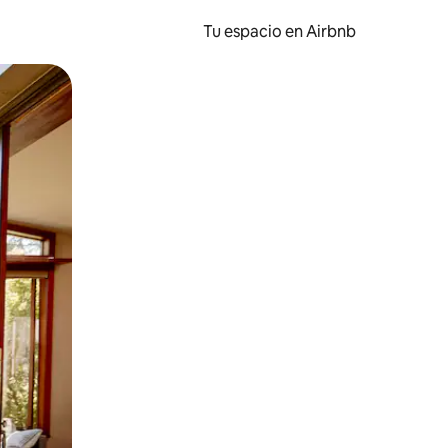
Tu espacio en Airbnb
ien tocando y deslizando la pantalla.