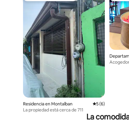
Departam
Acogedora
privada al 
Residencia en Montalban
Calificación prome
5 (6)
La propiedad está cerca de 711
La comodidad