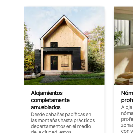
Alojamientos
Nóma
completamente
profe
amueblados
Aloj
nómad
Desde cabañas pacíficas en
profe
las montañas hasta prácticos
zonas
departamentos en el medio
con w
de la ciudad, estos