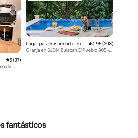
Lugar para hospedarte en S
Calificación promedio: 
4.95 (208)
an Jose del Monte City
Granja en SJDM Bulacan El Pueblo 805 -
Villa 1.
iones
Calificación promedio: 5 de 5; 37 evaluaciones
5 (37)
oso de
s fantásticos