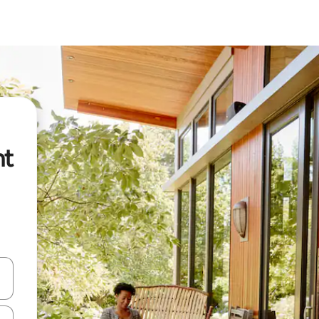
nt
vegar usando las teclas de las flechas hacia arriba y hacia abajo, o b