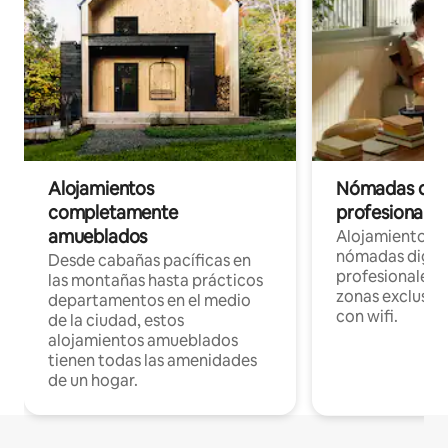
Alojamientos
Nómadas digit
completamente
profesionales 
amueblados
Alojamientos 
nómadas digita
Desde cabañas pacíficas en
profesionales d
las montañas hasta prácticos
zonas exclusiva
departamentos en el medio
con wifi.
de la ciudad, estos
alojamientos amueblados
tienen todas las amenidades
de un hogar.