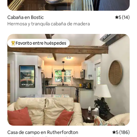
Cabaña en Bostic
Calificaci
5 (14)
Hermosa y tranquila cabaña de madera
Favorito entre huéspedes
De los mejores en Favorito entre huéspedes
Casa de campo en Rutherfordton
Calificació
5 (186)