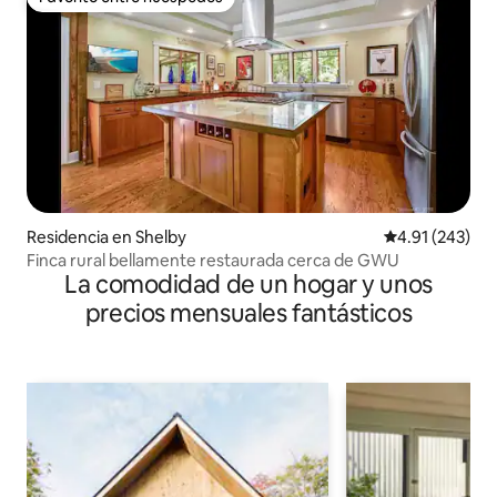
Favorito entre huéspedes
Residencia en Shelby
Calificación p
4.91 (243)
Finca rural bellamente restaurada cerca de GWU
La comodidad de un hogar y unos
precios mensuales fantásticos