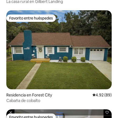
La casa rural en Gilbert Landing
Favorito entre huéspedes
Favorito entre huéspedes
Residencia en Forest City
Calificación p
4.92 (89)
Cabaña de cobalto
Favorito entre huéspedes