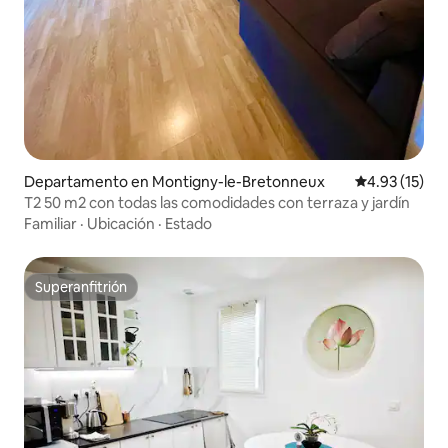
Departamento en Montigny-le-Bretonneux
Calificación 
4.93 (15)
T2 50 m2 con todas las comodidades con terraza y jardín
Familiar
·
Ubicación
·
Estado
Superanfitrión
Superanfitrión