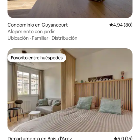
Condominio en Guyancourt
Calificación p
4.94 (80)
Alojamiento con jardín
Ubicación
·
Familiar
·
Distribución
Favorito entre huéspedes
Favorito entre huéspedes
Departamento en Bois-d'Arcy
Calificación
5.0 (15)