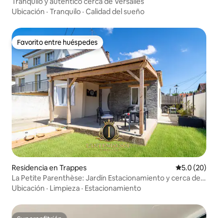
Tranquilo y auténtico cerca de Versalles
Ubicación
·
Tranquilo
·
Calidad del sueño
Favorito entre huéspedes
Favorito entre huéspedes
Residencia en Trappes
Calificación
5.0 (20)
La Petite Parenthèse: Jardín Estacionamiento y cerca de
la estación de tren
Ubicación
·
Limpieza
·
Estacionamiento