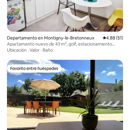
Departamento en Montigny-le-Bretonneux
Calificación 
4.88 (51)
Apartamento nuevo de 43 m², golf, estacionamiento
privado, inglés
Ubicación
·
Valor
·
Baño
Favorito entre huéspedes
Favorito entre huéspedes