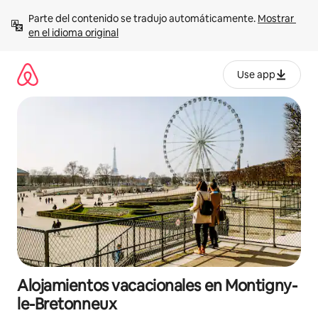
Ir
Parte del contenido se tradujo automáticamente. 
Mostrar 
al
en el idioma original
contenido
Use app
Alojamientos vacacionales en Montigny-
le-Bretonneux