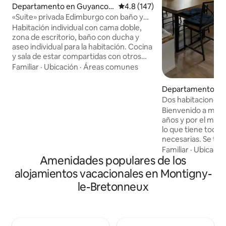
Departamento en Guyancou
Calificación promedio: 4.8 de 5
4.8 (147)
rt
«Suite» privada Edimburgo con baño y
aseo individuales
Habitación individual con cama doble,
zona de escritorio, baño con ducha y
aseo individual para la habitación. Cocina
y sala de estar compartidas con otros
inquilinos. Otras dos habitaciones en
Familiar
·
Ubicación
·
Áreas comunes
alquiler en Airbnb. Ideal para estudiantes
en prácticas o pasantías o para viajeros
Departamento en 
de negocios. a 2 minutos a pie de la
e-Bretonneux
Dos habitaciones
Universidad de St Quentin en Yvelines. a
+ sofá cama) tranq
Bienvenido a mi apa
15 minutos a pie de la estación de RER de
años y por el mome
St Quentin en Yvelines que da acceso a
lo que tiene toda
Versalles, la defensa, París. a 20 minutos
necesarias. Se trata de un apartamento
a pie del velódromo. A 15 minutos en
de dos habitacion
Familiar
·
Ubicació
coche del campo de golf SQY.
Amenidades populares de los
matrimonio y un s
matrimonio de calidad. Balcón 
alojamientos vacacionales en Montigny-
al sur Entorno muy tranquilo. Estación
le-Bretonneux
Línea N (Montparna
chantiers) o U(par
accesible a 15 minu
autobús Máquina de café de filtro y
máquina de café D