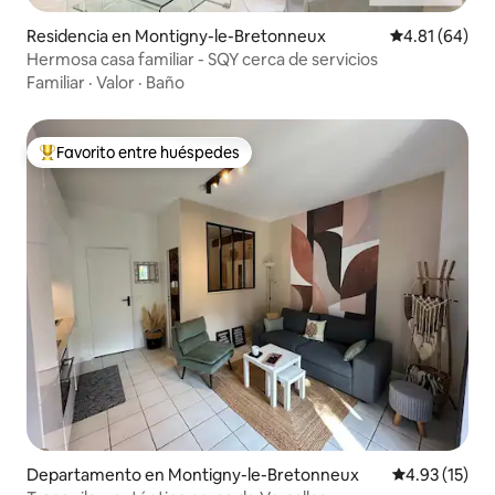
Residencia en Montigny-le-Bretonneux
Calificación 
4.81 (64)
Hermosa casa familiar - SQY cerca de servicios
Familiar
·
Valor
·
Baño
Favorito entre huéspedes
De los mejores en Favorito entre huéspedes
Departamento en Montigny-le-Bretonneux
Calificación 
4.93 (15)