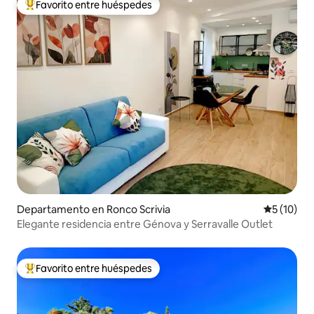
Favorito entre huéspedes
De los mejores en Favorito entre huéspedes
Departamento en Ronco Scrivia
Calificaci
5 (10)
Elegante residencia entre Génova y Serravalle Outlet
Favorito entre huéspedes
De los mejores en Favorito entre huéspedes