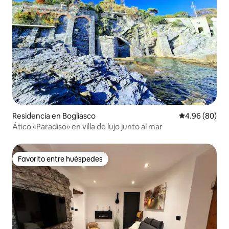
Residencia en Bogliasco
Calificación p
4.96 (80)
Ático «Paradiso» en villa de lujo junto al mar
Favorito entre huéspedes
Favorito entre huéspedes