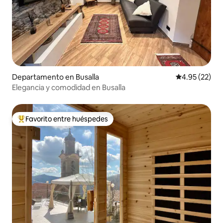
Departamento en Busalla
Calificación 
4.95 (22)
Elegancia y comodidad en Busalla
Favorito entre huéspedes
De los mejores en Favorito entre huéspedes