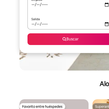
Salida
Buscar
Alo
Favorito entre huéspedes
Superanf
Favorito entre huéspedes
Superanf