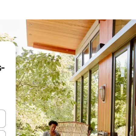
s-
vegar usando las teclas de las flechas hacia arriba y hacia abajo, o b