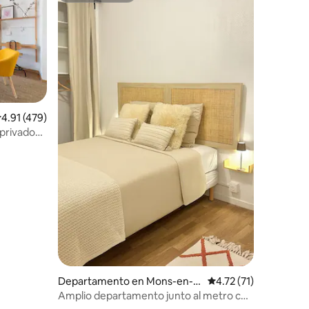
alificación promedio: 4.91 de 5; 479 evaluaciones
4.91 (479)
privado
 min
iones
Departamento en Mons-en-B
Calificación promedio
4.72 (71)
arœul
Amplio departamento junto al metro con
estacionamiento gratuito