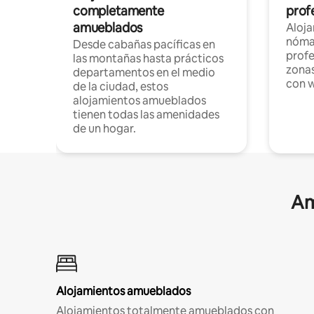
completamente
profe
amueblados
Aloj
nómad
Desde cabañas pacíficas en
profe
las montañas hasta prácticos
zonas
departamentos en el medio
con w
de la ciudad, estos
alojamientos amueblados
tienen todas las amenidades
de un hogar.
Am
Alojamientos amueblados
Alojamientos totalmente amueblados con