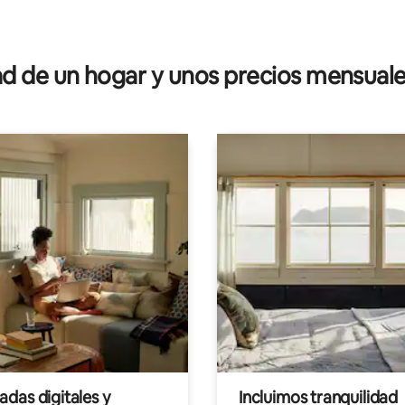
4.84 de 5; 153 evaluaciones
 de un hogar y unos precios mensuale
das digitales y
Incluimos tranquilidad