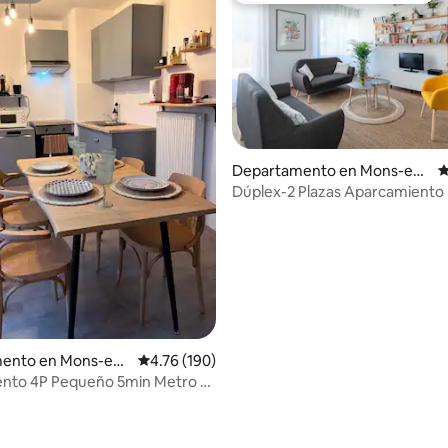
Departamento en Mons-en-
C
Barœul
Dúplex-2 Plazas Aparcamiento 
Estación de tren 5 min-Metro 1
ento en Mons-en-
Calificación promedio: 4.76 de 5; 190 evaluac
4.76 (190)
nto 4P Pequeño 5min Metro T1