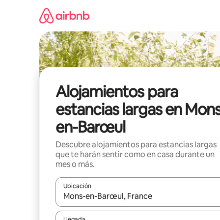
Ir
al
contenido
Alojamientos para
estancias largas en Mon
en-Barœul
Descubre alojamientos para estancias largas
que te harán sentir como en casa durante un
mes o más.
Ubicación
Cuando los resultados estén disponibles, podrás na
Llegada