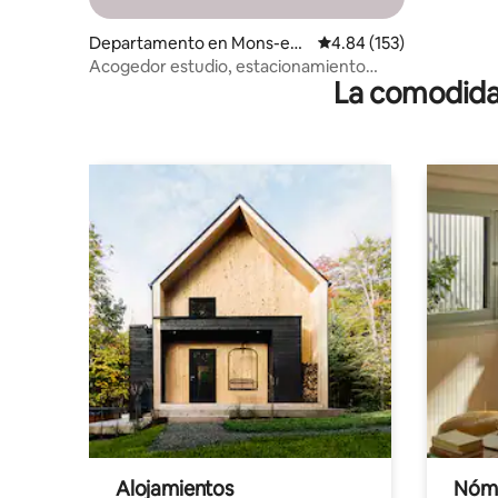
Departamento en Mons-en-
Calificación promedio: 
4.84 (153)
Barœul
Acogedor estudio, estacionamiento
La comodidad
privado, a 5 minutos de Lille
Alojamientos
Nóma