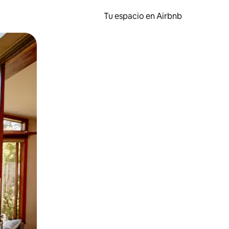
Tu espacio en Airbnb
ien tocando y deslizando la pantalla.