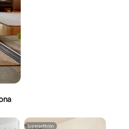
zona
Superanfitrión
re huéspedes
Superanfitrión