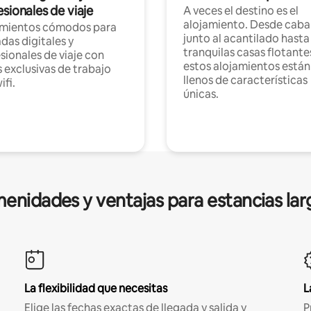
sionales de viaje
A veces el destino es el
alojamiento. Desde caba
amientos cómodos para
junto al acantilado hasta
as digitales y
tranquilas casas flotante
sionales de viaje con
estos alojamientos están
 exclusivas de trabajo
llenos de características
ifi.
únicas.
enidades y ventajas para estancias lar
La flexibilidad que necesitas
L
Elige las fechas exactas de llegada y salida y
P