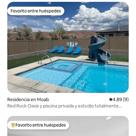
Favorito entre huéspedes
Favorito entre huéspedes
Residencia en Moab
Calificación
4.89 (9)
Red Rock Oasis y piscina privada y estudio totalmente
abastecido
Favorito entre huéspedes
De los mejores en Favorito entre huéspedes