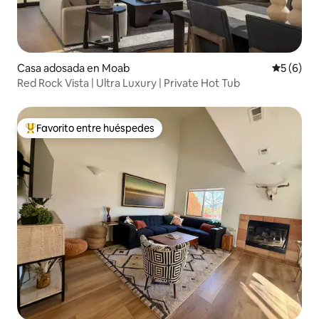
Casa adosada en Moab
Calificac
5 (6)
Red Rock Vista | Ultra Luxury | Private Hot Tub
Favorito entre huéspedes
De los mejores en Favorito entre huéspedes