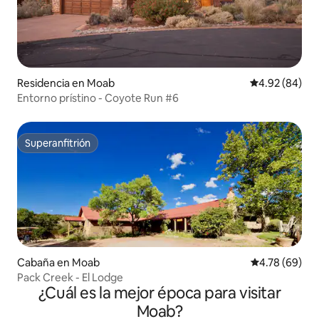
Residencia en Moab
Calificación p
4.92 (84)
Entorno prístino - Coyote Run #6
Superanfitrión
Superanfitrión
Cabaña en Moab
Calificación p
4.78 (69)
Pack Creek - El Lodge
¿Cuál es la mejor época para visitar
Moab?