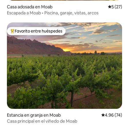
Casa adosada en Moab
Calificaci
5 (27)
Escapada a Moab • Piscina, garaje, vistas, arcos
Favorito entre huéspedes
De los mejores en Favorito entre huéspedes
Estancia en granja en Moab
Calificación p
4.96 (74)
Casa principal en el viñedo de Moab