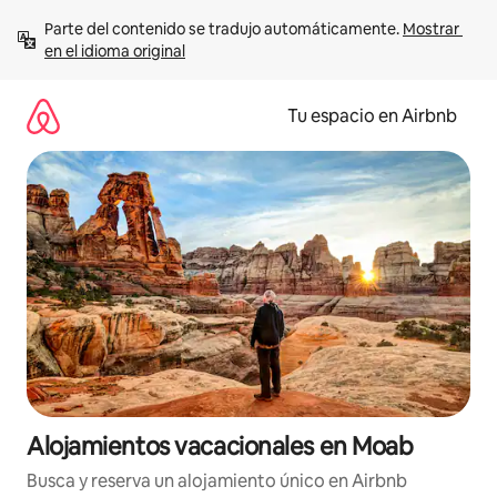
Ir
Parte del contenido se tradujo automáticamente. 
Mostrar 
al
en el idioma original
contenido
Tu espacio en Airbnb
Alojamientos vacacionales en Moab
Busca y reserva un alojamiento único en Airbnb