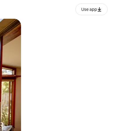
Use app
ien tocando y deslizando la pantalla.