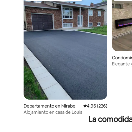
Condomin
Elegante 
Estaciona
Departamento en Mirabel
Calificación promedio: 
4.96 (226)
Alojamiento en casa de Louis
La comodidad