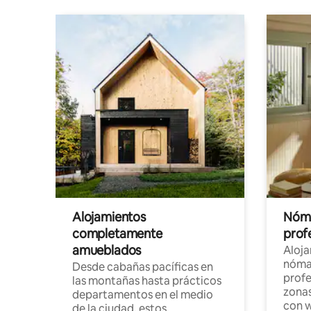
Alojamientos
Nóma
completamente
profe
amueblados
Aloj
nómad
Desde cabañas pacíficas en
profe
las montañas hasta prácticos
zonas
departamentos en el medio
con w
de la ciudad, estos