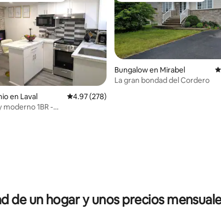
Bungalow en Mirabel
C
La gran bondad del Cordero
io en Laval
Calificación promedio: 4.97 de 5; 278 evaluac
4.97 (278)
y moderno 1BR -
miento GRATIS y cargador EV
4.96 de 5; 226 evaluaciones
 de un hogar y unos precios mensuale