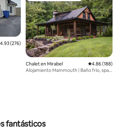
alificación promedio: 4.93 de 5; 276 evaluaciones
4.93 (276)
iones
Chalet en Mirabel
Calificación promedio: 
4.86 (188)
Alojamiento Mammouth | Baño frío, spa y
naturaleza
s fantásticos