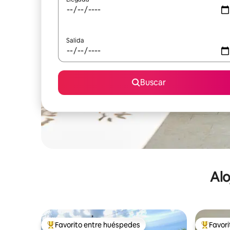
Salida
Buscar
Alo
Favorito entre huéspedes
Favor
De los mejores en Favorito entre huéspedes
De los m