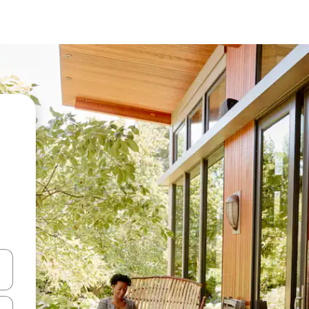
vegar usando las teclas de las flechas hacia arriba y hacia abajo, o b