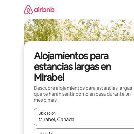
Ir
al
contenido
Alojamientos para
estancias largas en
Mirabel
Descubre alojamientos para estancias largas
que te harán sentir como en casa durante un
mes o más.
Ubicación
Cuando los resultados estén disponibles, podrás na
Llegada