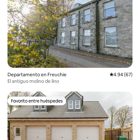
Departamento en Freuchie
Calificación p
4.94 (67)
El antiguo molino de lino
Favorito entre huéspedes
Favorito entre huéspedes