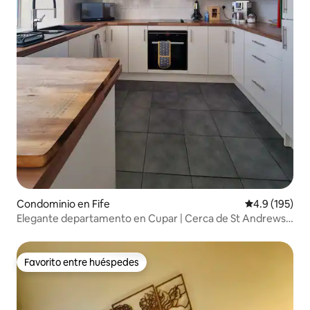
Condominio en Fife
Calificación 
4.9 (195)
Elegante departamento en Cupar | Cerca de St Andrews |
Estacionamiento gratuito
Favorito entre huéspedes
Favorito entre huéspedes