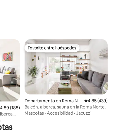
iones
Favorito entre huéspedes
Favorito entre huéspedes
Departamento en Roma No
Calificación promedio: 
4.85 (439)
rte
Balcón, alberca, sauna en la Roma Norte.
iones
alificación promedio: 4.89 de 5; 188 evaluaciones
4.89 (188)
Mascotas
·
Accesibilidad
·
Jacuzzi
lberca
a
otas