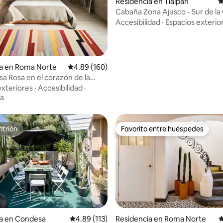
Residencia en Tlalpan
C
Cabaña Zona Ajusco - Sur de l
Accesibilidad
·
Espacios exterio
4.91 de 5; 154 evaluaciones
ia en Roma Norte
Calificación promedio: 4.89 de 5; 160 evaluac
4.89 (160)
a Rosa en el corazón de la
Roma
exteriores
·
Accesibilidad
·
ía
itrión
Favorito entre huéspedes
itrión
Favorito entre huéspedes
4.88 de 5; 410 evaluaciones
ia en Condesa
Calificación promedio: 4.89 de 5; 113 evaluac
4.89 (113)
Residencia en Roma Norte
C