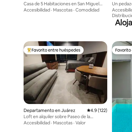
apultepec
Casa de 5 Habitaciones en San Miguel
Un pedazo
Chapultepec
ubicación
Accesibilidad
·
Mascotas
·
Comodidad
Accesibil
Distribuc
Aloj
Favorito entre huéspedes
Favorito
De los mejores en Favorito entre huéspedes
Favorito
Departamento en Juárez
Calificación promedio:
4.9 (122)
Loft en alquiler sobre Paseo de la
Reforma
Accesibilidad
·
Mascotas
·
Valor