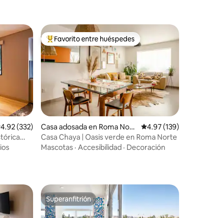
Favorito entre huéspedes
re huéspedes
De los mejores en Favorito entre huéspedes
alificación promedio: 4.92 de 5; 332 evaluaciones
4.92 (332)
Casa adosada en Roma Nort
Calificación promedio: 
4.97 (139)
e
stórica
Casa Chaya | Oasis verde en Roma Norte
iones
ios
Mascotas
·
Accesibilidad
·
Decoración
Superanfitrión
Superanfitrión