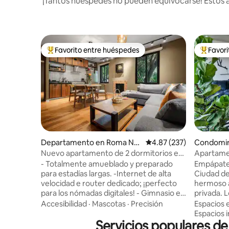
¡Tantos huéspedes no pueden equivocarse! Estos a
Favorito entre huéspedes
Favor
De los mejores en Favorito entre huéspedes
De los m
Departamento en Roma Nor
Calificación promedio: 
4.87 (237)
Condomin
te
Nuevo apartamento de 2 dormitorios en
Apartame
el corazón de la moderna Roma/Co
vistas a l
- Totalmente amueblado y preparado
Empápate 
para estadías largas. -Internet de alta
Ciudad de
velocidad e router dedicado; ¡perfecto
hermoso 
para los nómadas digitales! - Gimnasio en
privada. 
el edificio. - Zona común con terraza en
interiores
Accesibilidad
·
Mascotas
·
Precisión
Espacios 
la azotea. - Lavadero gratuito con
vistas a l
Espacios i
lavadora y secadora privadas asignadas
Servicios populares d
a pocos pa