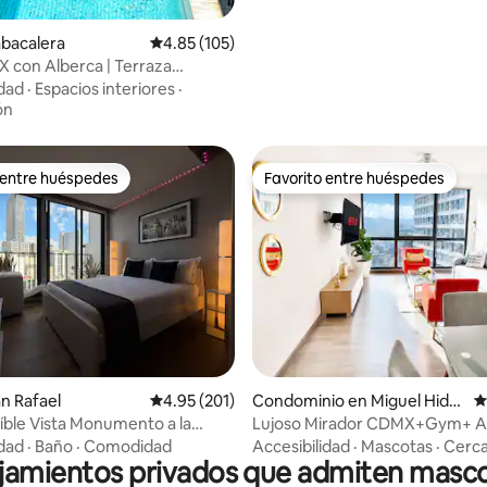
abacalera
Calificación promedio: 4.85 de 5; 105 evaluac
4.85 (105)
 con Alberca | Terraza
Centro
idad
·
Espacios interiores
·
ón
 entre huéspedes
Favorito entre huéspedes
 entre huéspedes
Favorito entre huéspedes
 4.9 de 5; 110 evaluaciones
an Rafael
Calificación promedio: 4.95 de 5; 201 evaluac
4.95 (201)
Condominio en Miguel Hidal
C
go
eíble Vista Monumento a la
Lujoso Mirador CDMX+Gym+ A
ón AC
+Parking- 2Br 2Bt
idad
·
Baño
·
Comodidad
Accesibilidad
·
Mascotas
·
Cerc
jamientos privados que admiten masc