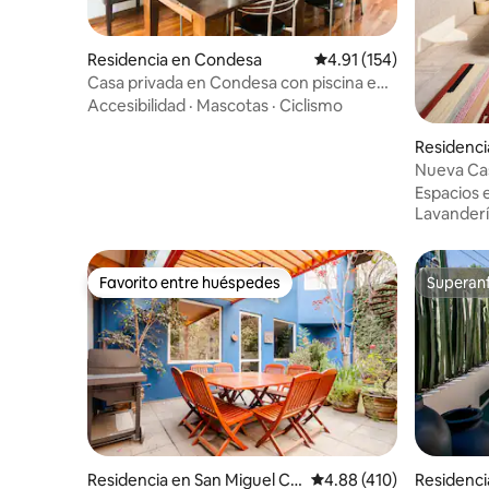
Residencia en Condesa
Calificación promedio: 
4.91 (154)
Casa privada en Condesa con piscina en
una calle tranquila
Accesibilidad
·
Mascotas
·
Ciclismo
Residenc
Nueva Cas
colonia 
Espacios 
Lavander
Favorito entre huéspedes
Superanf
Favorito entre huéspedes
Superanf
Residencia en San Miguel Ch
Calificación promedio: 
4.88 (410)
Residenc