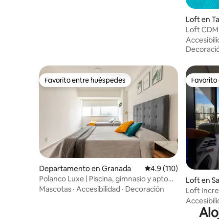
Loft en T
Loft CDMX
Reforma 
Accesibil
Decoraci
Favorito entre huéspedes
Favorito
Favorito entre huéspedes
Favorito
Departamento en Granada
Calificación promedio:
4.9 (110)
Polanco Luxe | Piscina, gimnasio y apto
Loft en S
para mascotas
Mascotas
·
Accesibilidad
·
Decoración
Loft Incr
Revoluci
Accesibil
Alo