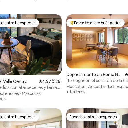
ito entre huéspedes
Favorito entre huéspedes
ejores en Favorito entre huéspedes
De los mejores en Favorito ent
4.87 de 5; 393 evaluaciones
Departamento en Roma Nor
C
te
¡Tu hogar en el corazón de la hi
el Valle Centro
Calificación promedio: 4.97 de 5; 326 evaluac
4.97 (326)
Roma Norte! D1
Mascotas
·
Accesibilidad
·
Espac
dios con atardeceres y terraza
interiores
exteriores
·
Mascotas
·
des
ito entre huéspedes
Favorito entre huéspedes
ejores en Favorito entre huéspedes
Favorito entre huéspedes