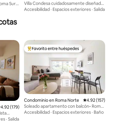
Villa Condesa cuidadosamente diseñada
oma Sur •
con aire acondicionado y terrazas
Accesibilidad
·
Espacios exteriores
·
Salida
cotas
Favorito entre huéspedes
De los mejores en Favorito entre huéspedes
Condominio en Roma Norte
Calificación promedio: 
4.92 (157)
Soleado apartamento con balcón• Roma
alificación promedio: 4.92 de 5; 179 evaluaciones
4.92 (179)
Norte
Accesibilidad
·
Espacios exteriores
·
Baño
ista
res
·
Salida