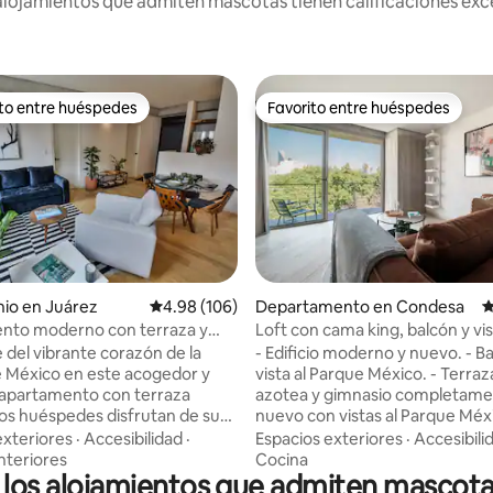
lojamientos que admiten mascotas tienen calificaciones exce
ito entre huéspedes
Favorito entre huéspedes
ejores en Favorito entre huéspedes
Favorito entre huéspedes
4.87 de 5; 237 evaluaciones
io en Juárez
Calificación promedio: 4.98 de 5; 106 evaluac
4.98 (106)
Departamento en Condesa
C
nto moderno con terraza y
Loft con cama king, balcón y vis
a azotea
Parque México
del vibrante corazón de la
- Edificio moderno y nuevo. - B
 México en este acogedor y
vista al Parque México. - Terraz
apartamento con terraza
azotea y gimnasio completam
Los huéspedes disfrutan de sus
nuevo con vistas al Parque Méx
 impecables, sus increíbles
Reforma. - Vivienda totalment
exteriores
·
Accesibilidad
·
Espacios exteriores
·
Accesibili
a azotea y la ubicación perfecta,
amueblada diseñada para estan
nteriores
Cocina
e los alojamientos que admiten mascot
sos del Zócalo, Bellas Artes y
largas y viajes de negocios. - L