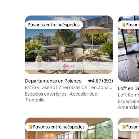
Favorito entre huéspedes
Favor
Favorito entre huéspedes
De los m
Departamento en Polanco
Calificación promedio: 
4.87 (393)
Estilo y Diseño | 2 Terrazas Chill en Zona
Loft en D
Top
Espacios exteriores
·
Accesibilidad
·
Loft Reme
Tranquilo
privada
Espacios 
Amenida
Favorito entre huéspedes
Favor
De los mejores en Favorito entre huéspedes
De los m