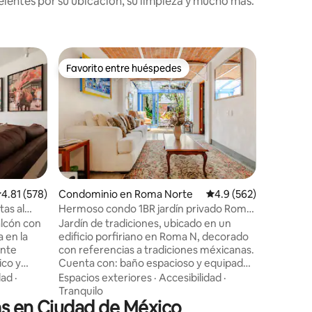
lentes por su ubicación, su limpieza y mucho más.
Departam
Favorito entre huéspedes
Favor
Favorito entre huéspedes
De los 
Departam
Gym, Co
Disfruta 
este alo
en el cor
estacion
bares, ga
Accesibil
centros 
estacione
de Chapu
iones
alificación promedio: 4.81 de 5; 578 evaluaciones
4.81 (578)
Condominio en Roma Norte
Calificación promedio:
4.9 (562)
Unidos, u
tas al
Hermoso condo 1BR jardín privado Roma
Independ
Norte
alcón con
Jardín de tradiciones, ubicado en un
se puede 
a en la
edificio porfiriano en Roma N, decorado
Condesa,
ente
con referencias a tradiciones méxicanas.
encuentra
ico y
Cuenta con: baño espacioso y equipado;
atractivo
e
lavadora estratégicamente ubicada;
dad
·
Espacios exteriores
·
Accesibilidad
·
cias
cocina equipada con parrilla, microondas,
Tranquilo
as en Ciudad de México
avandería
y refrigerador; comedor con mesa y sillas