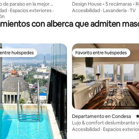
 de paraíso en la mejor
Design House • 5 recámaras • R
 de Condesa.
Seguridad 24/7
idad
·
Espacios exteriores
·
Accesibilidad
·
Lavandería
·
TV
ión
amientos con alberca que admiten mas
 entre huéspedes
Favorito entre huéspedes
 entre huéspedes
Favorito entre huéspedes
 4.9 de 5; 122 evaluaciones
Departamento en Condesa
C
Lujo & comfort deslumbrante v
panorámico 360º
Accesibilidad
·
Espacios exterio