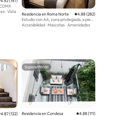
alificación promedio: 4.92 de 5; 197 evaluaciones
4.92 (197)
a CDMX
res
·
Vista
Residencia en Roma Norte
Calificación promedio: 
4.88 (282)
Estudio con AA, zona privilegiada, a pie
de todo, planta baja
Accesibilidad
·
Mascotas
·
Amenidades
iones
Superanfitrión
Superanfitrión
Residencia en Condesa
Calificación promedio:
4.88 (111)
iones
alificación promedio: 4.87 de 5; 122 evaluaciones
4.87 (122)