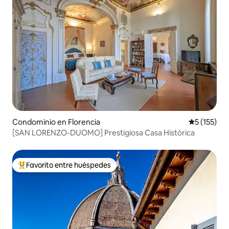
Condominio en Florencia
Calificació
5 (155)
[SAN LORENZO-DUOMO] Prestigiosa Casa Histórica
Favorito entre huéspedes
De los mejores en Favorito entre huéspedes