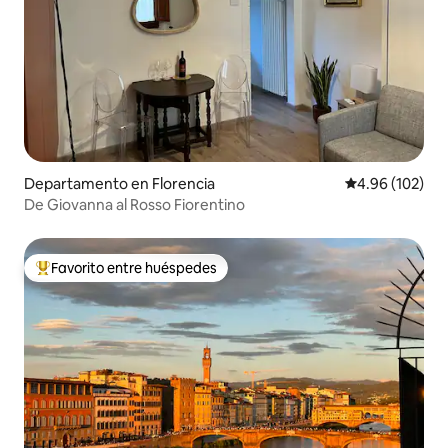
Departamento en Florencia
Calificación pr
4.96 (102)
De Giovanna al Rosso Fiorentino
Favorito entre huéspedes
De los mejores en Favorito entre huéspedes