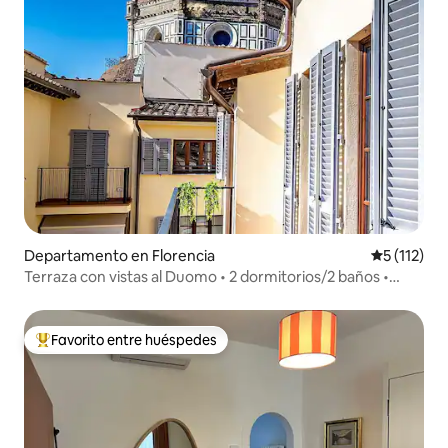
Departamento en Florencia
Calificació
5 (112)
Terraza con vistas al Duomo • 2 dormitorios/2 baños •
Ascensor • Central
Favorito entre huéspedes
De los mejores en Favorito entre huéspedes